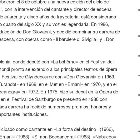
eron el 8 de octubre una nueva edición del ciclo de
”, con la intervención del cantante y director de escena
cuarenta y cinco años de trayectoria, está considerado
mo cuarto del siglo XX y su voz es legendaria. En 1986,
oducción de Don Giovanni, y decidió combinar su carrera de
 escena, con óperas como «Il barbiere di Siviglia» y «Don
onia, donde debutó con «La bohème» en el Festival dei
ndi pronto se extendió a los principales teatros de ópera
 Festival de Glyndebourne con «Don Giovanni» en 1969.
urandot» en 1968, en el Met en «Ernani» en 1970, y en el
anegra» en 1972. En 1975, hizo su debut en la Ópera de
 y en el Festival de Salzburgo se presentó en 1980 con
cada carrera ha recibido numerosos premios, honores y
portantes instituciones.
cipado como cantante en «La forza del destino» (1966),
 «Ernani» (1968), «Simon Boccanegra» (1968), «Nabucco»