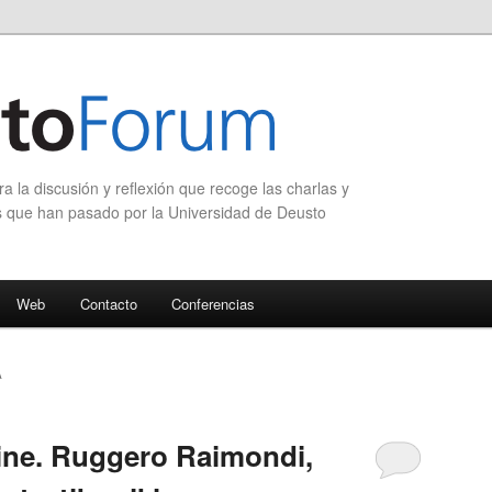
 la discusión y reflexión que recoge las charlas y
s que han pasado por la Universidad de Deusto
Web
Contacto
Conferencias
A
ine. Ruggero Raimondi,