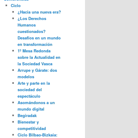
Ciclo
¿Hacia una nueva era?
¿Los Derechos
Humanos
cuestionados?
Desafíos en un mundo
en transformación
1º Mesa Redonda
sobre la Actualidad en
la Sociedad Vasca
Arrupe y Gárate: dos
modelos
Arte y parte en la
sociedad del
espectáculo
Asomándonos a un
mundo digital
Begiradak
Bienestar y
competitividad
Ciclo Bilbao-Bizkaia: