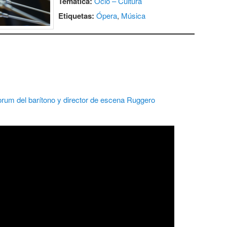
Temática:
Ocio – Cultura
Etiquetas:
Ópera
,
Música