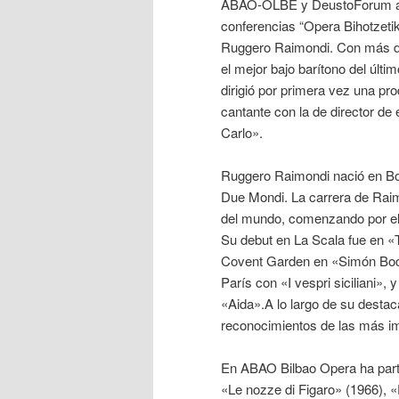
ABAO-OLBE y DeustoForum abri
conferencias “Opera Bihotzetik
Ruggero Raimondi. Con más de 
el mejor bajo barítono del últi
dirigió por primera vez una pr
cantante con la de director de
Carlo».
Ruggero Raimondi nació en Bol
Due Mondi. La carrera de Raimo
del mundo, comenzando por el
Su debut en La Scala fue en «T
Covent Garden en «Simón Bocc
París con «I vespri siciliani»,
«Aida».A lo largo de su desta
reconocimientos de las más im
En ABAO Bilbao Opera ha parti
«Le nozze di Figaro» (1966),