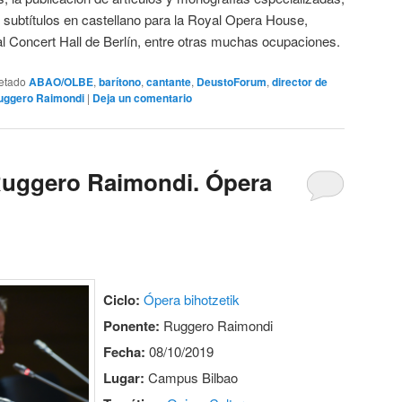
 subtítulos en castellano para la Royal Opera House,
al Concert Hall de Berlín, entre otras muchas ocupaciones.
etado
ABAO/OLBE
,
barítono
,
cantante
,
DeustoForum
,
director de
uggero Raimondi
|
Deja un comentario
uggero Raimondi. Ópera
Ciclo:
Ópera bihotzetik
Ponente:
Ruggero Raimondi
Fecha:
08/10/2019
Lugar:
Campus Bilbao