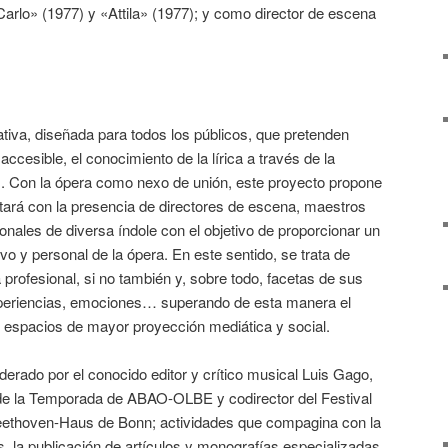
arlo» (1977) y «Attila» (1977); y como director de escena
iativa, diseñada para todos los públicos, que pretenden
cesible, el conocimiento de la lírica a través de la
s. Con la ópera como nexo de unión, este proyecto propone
tará con la presencia de directores de escena, maestros
onales de diversa índole con el objetivo de proporcionar un
o y personal de la ópera. En este sentido, se trata de
 profesional, si no también y, sobre todo, facetas de sus
xperiencias, emociones… superando de esta manera el
espacios de mayor proyección mediática y social.
derado por el conocido editor y crítico musical Luis Gago,
o de la Temporada de ABAO-OLBE y codirector del Festival
ethoven-Haus de Bonn; actividades que compagina con la
, la publicación de artículos y monografías especializadas,