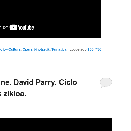
cio - Cultura
,
Opera bihotzetik
,
Temática
|
Etiquetado
150
,
736
,
o
ne. David Parry. Ciclo
 zikloa.