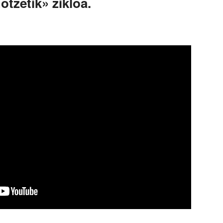
otzetik» zikloa.