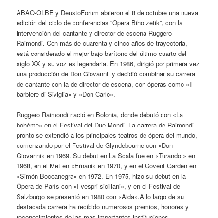
ABAO-OLBE y DeustoForum abrieron el 8 de octubre una nueva
edición del ciclo de conferencias “Opera Bihotzetik”, con la
intervención del cantante y director de escena Ruggero
Raimondi. Con más de cuarenta y cinco años de trayectoria,
está considerado el mejor bajo barítono del último cuarto del
siglo XX y su voz es legendaria. En 1986, dirigió por primera vez
una producción de Don Giovanni, y decidió combinar su carrera
de cantante con la de director de escena, con óperas como «Il
barbiere di Siviglia» y «Don Carlo».
Ruggero Raimondi nació en Bolonia, donde debutó con «La
bohème» en el Festival dei Due Mondi. La carrera de Raimondi
pronto se extendió a los principales teatros de ópera del mundo,
comenzando por el Festival de Glyndebourne con «Don
Giovanni» en 1969. Su debut en La Scala fue en «Turandot» en
1968, en el Met en «Ernani» en 1970, y en el Covent Garden en
«Simón Boccanegra» en 1972. En 1975, hizo su debut en la
Ópera de París con «I vespri siciliani», y en el Festival de
Salzburgo se presentó en 1980 con «Aida».A lo largo de su
destacada carrera ha recibido numerosos premios, honores y
reconocimientos de las más importantes instituciones.