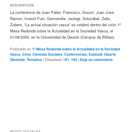
DESCRIPCIÓN
La conferencia de Juan Pablo, Francisco, Guruzt, Juan José,
Ramon, Imanol Fusi, Garmendia, Jaúregi, Solozábal, Zallo,
Zubero, “La actual situación vasca” se celebró dentro del ciclo 1º
Mesa Redonda sobre la Actualidad en la Sociedad Vasca, el
01/06/2000, en la Universidad de Deusto (Campus de Bilbao).
Publicado en
1º Mesa Redonda sobre la Actualidad en la Sociedad
Vasca
,
Ciclo
,
Ciencias Sociales
,
Conferencias
,
Euskadi
,
Gizarte
Zientziak
,
Temática
|
Etiquetado
191
,
193
|
Deja un comentario
REDES SOCIALES: