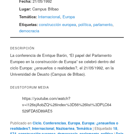
Fecha:
21/05/1992
Lugar:
Campus Bilbao
Temática:
Internacional
,
Europa
Etiquetas:
construcción europea
,
política
,
parlamento
,
democracia
DESCRIPCIÓN
La conferencia de Enrique Barón, “El papel del Parlamento
Europeo en la construcción de Europa” se celebró dentro del
ciclo Europa: ¿ensueños o realidades?, el 21/05/1992, en la
Universidad de Deusto (Campus de Bilbao).
DEUSTOFORUM MEDIA
https://youtube.com/watch?
v=i126sjAobZQ%26index%3D56%26list%3DPLC64
529FDA5D89AE5
Publicado en
Ciclo
,
Conferencias
,
Europa
,
Europa: ¿ensueños o
realidades?
,
Internacional
,
Nazioartea
,
Temática
|
Etiquetado
18
,
574
,
construcción europea
,
democracia
,
parlamento
,
política
|
Deja