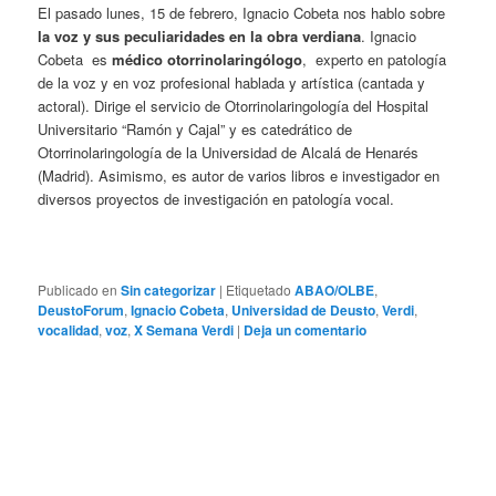
El pasado lunes, 15 de febrero, Ignacio Cobeta nos hablo sobre
la voz y sus peculiaridades en la obra verdiana
. Ignacio
Cobeta
es
médico otorrinolaringólogo
,
experto en patología
de la voz y en voz profesional hablada y artística (cantada y
actoral). Dirige el servicio de Otorrinolaringología del Hospital
Universitario “Ramón y Cajal” y es catedrático de
Otorrinolaringología de la Universidad de Alcalá de Henarés
(Madrid). Asimismo, es autor de varios libros e investigador en
diversos proyectos de investigación en patología vocal.
Publicado en
Sin categorizar
|
Etiquetado
ABAO/OLBE
,
DeustoForum
,
Ignacio Cobeta
,
Universidad de Deusto
,
Verdi
,
vocalidad
,
voz
,
X Semana Verdi
|
Deja un comentario