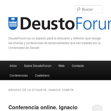
Busc
DeustoForum es un espacio para la discusión y reflexión que recoge
las charlas y conferencias de personalidades que han pasado por la
Universidad de Deusto
Menú principal
Inicio
Sobre DeustoForum
Web
Contacto
Ir al contenido principal
Ir al contenido secundario
Conferencias
Castellano
ARCHIVO DE LA ETIQUETA:
IGNACIO COBETA
Conferencia online. Ignacio