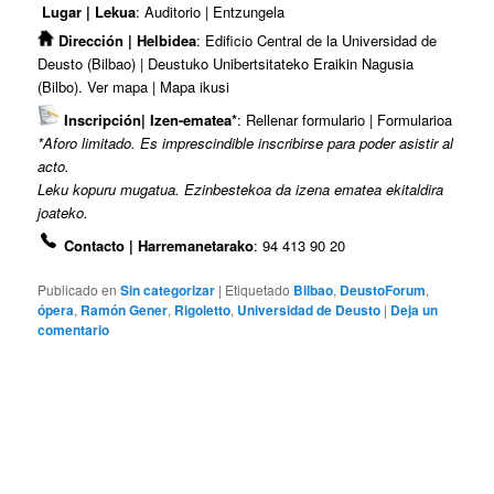
Lugar | Lekua
: Auditorio | Entzungela
Dirección | Helbidea
: Edificio Central de la Universidad de
Deusto (Bilbao) | Deustuko Unibertsitateko Eraikin Nagusia
(Bilbo).
Ver mapa
|
Mapa ikusi
Inscripción| Izen-ematea*
:
Rellenar formulario | Formularioa
*Aforo limitado. Es imprescindible inscribirse para poder asistir al
acto.
Leku kopuru mugatua. Ezinbestekoa da izena ematea ekitaldira
joateko.
Contacto | Harremanetarako
: 94 413 90 20
Publicado en
Sin categorizar
|
Etiquetado
Bilbao
,
DeustoForum
,
ópera
,
Ramón Gener
,
Rigoletto
,
Universidad de Deusto
|
Deja un
comentario