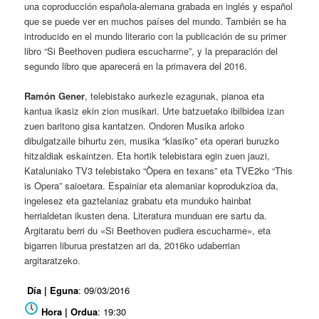
una coproducción española-alemana grabada en inglés y español
que se puede ver en muchos países del mundo. También se ha
introducido en el mundo literario con la publicación de su primer
libro “Si Beethoven pudiera escucharme”, y la preparación del
segundo libro que aparecerá en la primavera del 2016.
Ramón Gener
, telebistako aurkezle ezagunak, pianoa eta
kantua ikasiz ekin zion musikari. Urte batzuetako ibilbidea izan
zuen baritono gisa kantatzen. Ondoren Musika arloko
dibulgatzaile bihurtu zen, musika “klasiko” eta operari buruzko
hitzaldiak eskaintzen. Eta hortik telebistara egin zuen jauzi,
Kataluniako TV3 telebistako “Òpera en texans” eta TVE2ko “This
is Opera” saioetara. Espainiar eta alemaniar koprodukzioa da,
ingelesez eta gaztelaniaz grabatu eta munduko hainbat
herrialdetan ikusten dena. Literatura munduan ere sartu da.
Argitaratu berri du «Si Beethoven pudiera escucharme», eta
bigarren liburua prestatzen ari da, 2016ko udaberrian
argitaratzeko.
Día | Eguna
: 09/03/2016
Hora | Ordua
: 19:30