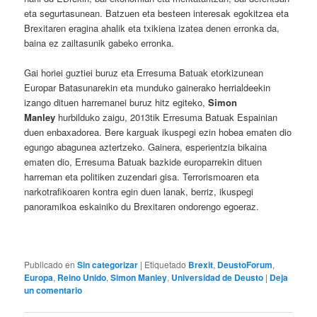
eta segurtasunean. Batzuen eta besteen interesak egokitzea eta
Brexitaren eragina ahalik eta txikiena izatea denen erronka da,
baina ez zailtasunik gabeko erronka.
Gai horiei guztiei buruz eta Erresuma Batuak etorkizunean
Europar Batasunarekin eta munduko gainerako herrialdeekin
izango dituen harremanei buruz hitz egiteko,
Simon
Manley
hurbilduko zaigu, 2013tik Erresuma Batuak Espainian
duen enbaxadorea. Bere karguak ikuspegi ezin hobea ematen dio
egungo abagunea aztertzeko. Gainera, esperientzia bikaina
ematen dio, Erresuma Batuak bazkide europarrekin dituen
harreman eta politiken zuzendari gisa. Terrorismoaren eta
narkotrafikoaren kontra egin duen lanak, berriz, ikuspegi
panoramikoa eskainiko du Brexitaren ondorengo egoeraz.
Publicado en
Sin categorizar
|
Etiquetado
Brexit
,
DeustoForum
,
Europa
,
Reino Unido
,
Simon Manley
,
Universidad de Deusto
|
Deja
un comentario