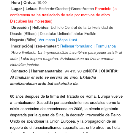
Hora | Ordua
: 19:00
Lugar | Lekua
:
Salón de Grados | Gradu Aretoa
Paraninfo (la
conferencia se ha trasladado de sala por motivos de aforo.
Disculpen las molestias)
Dirección | Helbidea
: Edificio Central de la Universidad de
Deusto (Bilbao) | Deustuko Unibertsitateko Eraikin
Nagusia (Bilbo).
Ver mapa
|
Mapa ikusi
Inscripción| Izen-ematea*
:
Rellenar formulario | Formularioa
*Aforo limitado. Es imprescindible inscribirse para poder asistir al
acto | Leku kopuru mugatua. Ezinbestekoa da izena ematea
ekitaldira joateko.
Contacto | Harremanetarako
: 94 413 90 20
NOTA | OHARRA:
Al finalizar el acto se servirá un vino. Ekitaldia
amaitzerakoan ardo bat eskainiko da.
60 años después de la firma del Tratado de Roma, Europa vuelve
a tambalearse. Sacudida por acontecimientos cruciales como la
crisis económica desencadenada en 2008, la oleada migratoria
disparada por la guerra de Siria, la decisión irrevocable de Reino
Unido de abandonar la Unión Europea, y la propagación de un
reguero de ultranacionalismos separatistas, entre otros, es hora