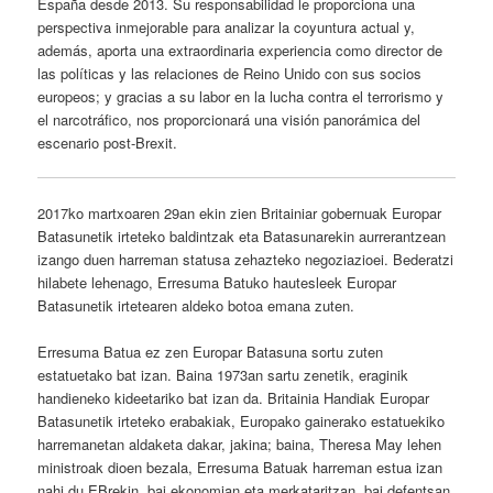
España desde 2013. Su responsabilidad le proporciona una
perspectiva inmejorable para analizar la coyuntura actual y,
además, aporta una extraordinaria experiencia como director de
las políticas y las relaciones de Reino Unido con sus socios
europeos; y gracias a su labor en la lucha contra el terrorismo y
el narcotráfico, nos proporcionará una visión panorámica del
escenario post-Brexit.
2017ko martxoaren 29an ekin zien Britainiar gobernuak Europar
Batasunetik irteteko baldintzak eta Batasunarekin aurrerantzean
izango duen harreman statusa zehazteko negoziazioei. Bederatzi
hilabete lehenago, Erresuma Batuko hautesleek Europar
Batasunetik irtetearen aldeko botoa emana zuten.
Erresuma Batua ez zen Europar Batasuna sortu zuten
estatuetako bat izan. Baina 1973an sartu zenetik, eraginik
handieneko kideetariko bat izan da. Britainia Handiak Europar
Batasunetik irteteko erabakiak, Europako gainerako estatuekiko
harremanetan aldaketa dakar, jakina; baina, Theresa May lehen
ministroak dioen bezala, Erresuma Batuak harreman estua izan
nahi du EBrekin, bai ekonomian eta merkataritzan, bai defentsan