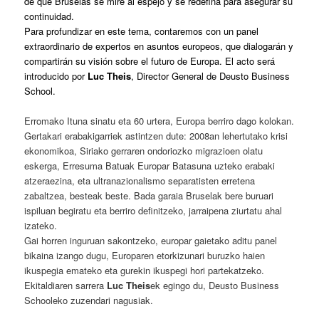
de que Bruselas se mire al espejo y se redefina para asegurar su
continuidad.
Para profundizar en este tema, contaremos con un panel
extraordinario de expertos en asuntos europeos, que dialogarán y
compartirán su visión sobre el futuro de Europa. El acto será
introducido por
Luc Theis
, Director General de Deusto Business
School.
Erromako Ituna sinatu eta 60 urtera, Europa berriro dago kolokan.
Gertakari erabakigarriek astintzen dute: 2008an lehertutako krisi
ekonomikoa, Siriako gerraren ondoriozko migrazioen olatu
eskerga, Erresuma Batuak Europar Batasuna uzteko erabaki
atzeraezina, eta ultranazionalismo separatisten erretena
zabaltzea, besteak beste. Bada garaia Bruselak bere buruari
ispiluan begiratu eta berriro definitzeko, jarraipena ziurtatu ahal
izateko.
Gai horren inguruan sakontzeko, europar gaietako aditu panel
bikaina izango dugu, Europaren etorkizunari buruzko haien
ikuspegia emateko eta gurekin ikuspegi hori partekatzeko.
Ekitaldiaren sarrera
Luc Theis
ek egingo du, Deusto Business
Schooleko zuzendari nagusiak.