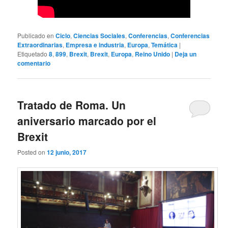
Publicado en
Ciclo
,
Ciencias Sociales
,
Conferencias
,
Conferencias
Extraordinarias
,
Empresa e industria
,
Europa
,
Temática
|
Etiquetado
8
,
899
,
Brexit
,
Brexit
,
Europa
,
Reino Unido
|
Deja un
comentario
Tratado de Roma. Un
aniversario marcado por el
Brexit
Posted on
12 junio, 2017