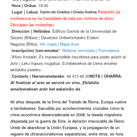
Hora | Ordua
: 19:00
Lugar | Lekua
:
Salón de Grados | Gradu Aretoa
Paraninfo (la
conferencia se ha trasladado de sala por motivos de aforo.
Disculpen las molestias)
Dirección | Helbidea
: Edificio Central de la Universidad de
Deusto (Bilbao) | Deustuko Unibertsitateko Eraikin
Nagusia (Bilbo).
Ver mapa
|
Mapa ikusi
Inscripción| Izen-ematea*
:
Rellenar formulario | Formularioa
*Aforo limitado. Es imprescindible inscribirse para poder asistir al
acto | Leku kopuru mugatua. Ezinbestekoa da izena ematea
ekitaldira joateko.
Contacto | Harremanetarako
: 94 413 90 20
NOTA | OHARRA:
Al finalizar el acto se servirá un vino. Ekitaldia
amaitzerakoan ardo bat eskainiko da.
60 años después de la firma del Tratado de Roma, Europa vuelve
a tambalearse. Sacudida por acontecimientos cruciales como la
crisis económica desencadenada en 2008, la oleada migratoria
disparada por la guerra de Siria, la decisión irrevocable de Reino
Unido de abandonar la Unión Europea, y la propagación de un
reguero de ultranacionalismos separatistas, entre otros, es hora