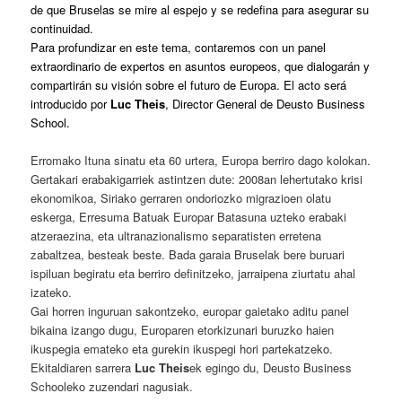
de que Bruselas se mire al espejo y se redefina para asegurar su
continuidad.
Para profundizar en este tema, contaremos con un panel
extraordinario de expertos en asuntos europeos, que dialogarán y
compartirán su visión sobre el futuro de Europa. El acto será
introducido por
Luc Theis
, Director General de Deusto Business
School.
Erromako Ituna sinatu eta 60 urtera, Europa berriro dago kolokan.
Gertakari erabakigarriek astintzen dute: 2008an lehertutako krisi
ekonomikoa, Siriako gerraren ondoriozko migrazioen olatu
eskerga, Erresuma Batuak Europar Batasuna uzteko erabaki
atzeraezina, eta ultranazionalismo separatisten erretena
zabaltzea, besteak beste. Bada garaia Bruselak bere buruari
ispiluan begiratu eta berriro definitzeko, jarraipena ziurtatu ahal
izateko.
Gai horren inguruan sakontzeko, europar gaietako aditu panel
bikaina izango dugu, Europaren etorkizunari buruzko haien
ikuspegia emateko eta gurekin ikuspegi hori partekatzeko.
Ekitaldiaren sarrera
Luc Theis
ek egingo du, Deusto Business
Schooleko zuzendari nagusiak.