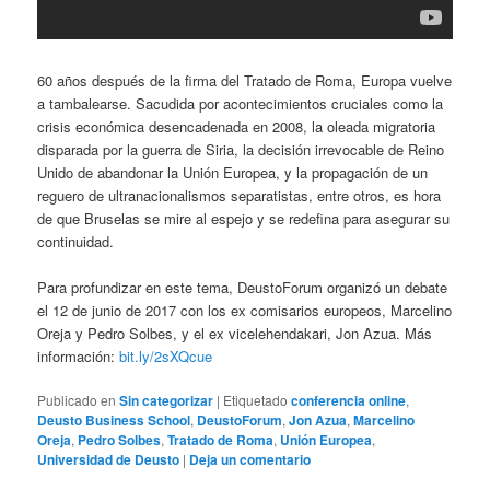
60 años después de la firma del Tratado de Roma, Europa vuelve
a tambalearse. Sacudida por acontecimientos cruciales como la
crisis económica desencadenada en 2008, la oleada migratoria
disparada por la guerra de Siria, la decisión irrevocable de Reino
Unido de abandonar la Unión Europea, y la propagación de un
reguero de ultranacionalismos separatistas, entre otros, es hora
de que Bruselas se mire al espejo y se redefina para asegurar su
continuidad.
Para profundizar en este tema, DeustoForum organizó un debate
el 12 de junio de 2017 con los ex comisarios europeos, Marcelino
Oreja y Pedro Solbes, y el ex vicelehendakari, Jon Azua. Más
información:
bit.ly/2sXQcue
Publicado en
Sin categorizar
|
Etiquetado
conferencia online
,
Deusto Business School
,
DeustoForum
,
Jon Azua
,
Marcelino
Oreja
,
Pedro Solbes
,
Tratado de Roma
,
Unión Europea
,
Universidad de Deusto
|
Deja un comentario