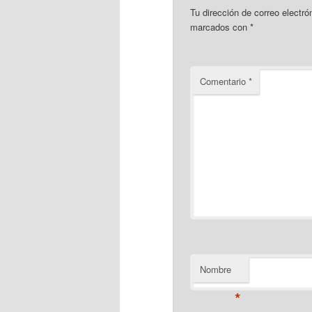
Tu dirección de correo electró
marcados con
*
Comentario
*
Nombre
*