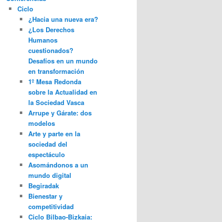
Ciclo
¿Hacia una nueva era?
¿Los Derechos
Humanos
cuestionados?
Desafíos en un mundo
en transformación
1º Mesa Redonda
sobre la Actualidad en
la Sociedad Vasca
Arrupe y Gárate: dos
modelos
Arte y parte en la
sociedad del
espectáculo
Asomándonos a un
mundo digital
Begiradak
Bienestar y
competitividad
Ciclo Bilbao-Bizkaia: