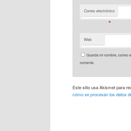
Correo electrónico
*
Web
Guarda mi nombre, correo e
comente.
Este sitio usa Akismet para re
cómo se procesan los datos d