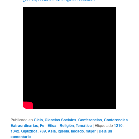
Publicado en
Ciclo
,
Ciencias Sociales
,
Conferencias
,
Conferencias
Extraordinarias
,
Fe - Ética - Religión
,
Temática
|
Etiquetado
1210
,
1342
,
Gipuzkoa
,
789
,
Asia
,
iglesia
,
laicado
,
mujer
|
Deja un
comentario