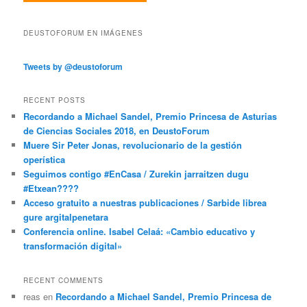
DEUSTOFORUM EN IMÁGENES
Tweets by @deustoforum
RECENT POSTS
Recordando a Michael Sandel, Premio Princesa de Asturias
de Ciencias Sociales 2018, en DeustoForum
Muere Sir Peter Jonas, revolucionario de la gestión
operística
Seguimos contigo #EnCasa / Zurekin jarraitzen dugu
#Etxean????
Acceso gratuito a nuestras publicaciones / Sarbide librea
gure argitalpenetara
Conferencia online. Isabel Celaá: «Cambio educativo y
transformación digital»
RECENT COMMENTS
reas
en
Recordando a Michael Sandel, Premio Princesa de