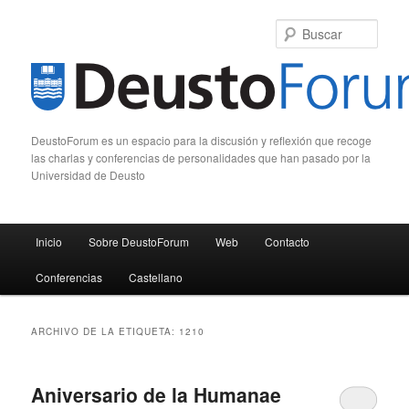
Busc
DeustoForum es un espacio para la discusión y reflexión que recoge
las charlas y conferencias de personalidades que han pasado por la
Universidad de Deusto
Menú principal
Inicio
Sobre DeustoForum
Web
Contacto
Ir al contenido principal
Ir al contenido secundario
Conferencias
Castellano
ARCHIVO DE LA ETIQUETA:
1210
Aniversario de la Humanae