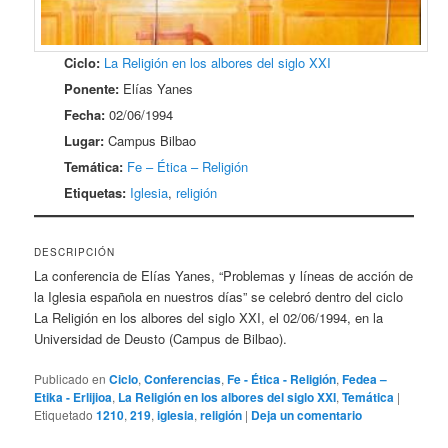
Ciclo:
La Religión en los albores del siglo XXI
Ponente:
Elías Yanes
Fecha:
02/06/1994
Lugar:
Campus Bilbao
Temática:
Fe – Ética – Religión
Etiquetas:
Iglesia
,
religión
DESCRIPCIÓN
La conferencia de Elías Yanes, “Problemas y líneas de acción de
la Iglesia española en nuestros días” se celebró dentro del ciclo
La Religión en los albores del siglo XXI, el 02/06/1994, en la
Universidad de Deusto (Campus de Bilbao).
Publicado en
Ciclo
,
Conferencias
,
Fe - Ética - Religión
,
Fedea –
Etika - Erlijioa
,
La Religión en los albores del siglo XXI
,
Temática
|
Etiquetado
1210
,
219
,
iglesia
,
religión
|
Deja un comentario