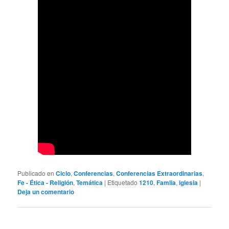
Publicado en
Ciclo
,
Conferencias
,
Conferencias Extraordinarias
,
Fe - Ética - Religión
,
Temática
|
Etiquetado
1210
,
Famlia
,
iglesia
|
Deja un comentario