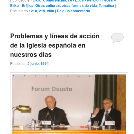
Ciclo
Conferencias
Fe - Ética - Religión
Fedea –
Etika - Erlijioa
,
Otras culturas, otras formas de vida
,
Temática
|
Etiquetado
1210
,
219
,
vida
|
Deja un comentario
Problemas y líneas de acción
de la Iglesia española en
nuestros días
Posted on
2 junio, 1994