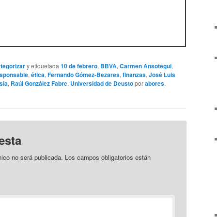
ategorizar
y etiquetada
10 de febrero
,
BBVA
,
Carmen Ansotegui
,
sponsable
,
ética
,
Fernando Gómez-Bezares
,
finanzas
,
José Luis
sía
,
Raúl González Fabre
,
Universidad de Deusto
por
abores
.
esta
nico no será publicada.
Los campos obligatorios están