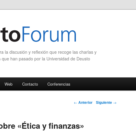
 la discusión y reflexión que recoge las charlas y
s que han pasado por la Universidad de Deusto
Web
Contacto
Conferencias
Navegación de
←
Anterior
Siguiente
→
entradas
bre «Ética y finanzas»