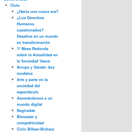
Ciclo
¿Hacia una nueva era?
¿Los Derechos
Humanos
cuestionados?
Desafíos en un mundo
en transformación
1º Mesa Redonda
sobre la Actualidad en
la Sociedad Vasca
Arrupe y Gárate: dos
modelos
Arte y parte en la
sociedad del
espectáculo
Asomándonos a un
mundo digital
Begiradak
Bienestar y
competitividad
Ciclo Bilbao-Bizkaia: