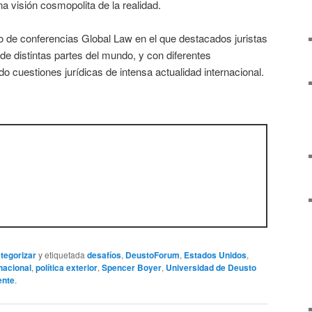
na visión cosmopolita de la realidad.
clo de conferencias Global Law en el que destacados juristas
e distintas partes del mundo, y con diferentes
o cuestiones jurídicas de intensa actualidad internacional.
ategorizar
y etiquetada
desafíos
,
DeustoForum
,
Estados Unidos
,
nacional
,
política exterior
,
Spencer Boyer
,
Universidad de Deusto
ente
.