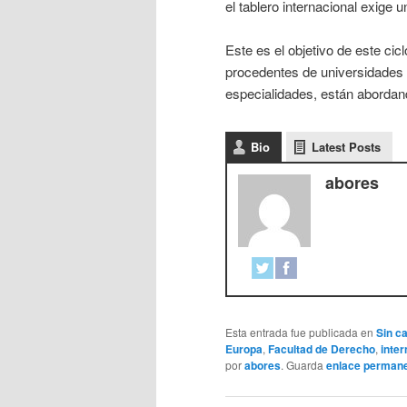
el tablero internacional exige u
Este es el objetivo de este ci
procedentes de universidades d
especialidades, están abordand
Bio
Latest Posts
abores
Esta entrada fue publicada en
Sin c
Europa
,
Facultad de Derecho
,
inter
por
abores
. Guarda
enlace perman