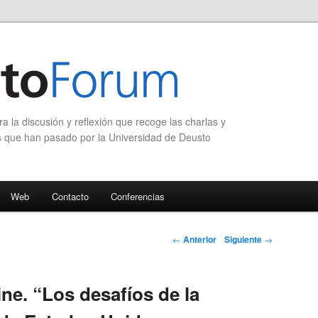
 la discusión y reflexión que recoge las charlas y
s que han pasado por la Universidad de Deusto
Web
Contacto
Conferencias
Navegación de
←
Anterior
Siguiente
→
entradas
ne. “Los desafíos de la