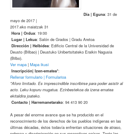
Día | Eguna
: 31 de
mayo de 2017 |
2017.eko maiatzak 31
Hora | Ordua
: 19:00
Lugar | Lekua
: Salón de Grados | Gradu Aretoa
Dirección | Helbidea
: Edificio Central de la Universidad de
Deusto (Bilbao) | Deustuko Unibertsitateko Eraikin Nagusia
(Bilbo).
Ver mapa
|
Mapa ikusi
Inscripción| Izen-ematea*
:
Rellenar formulario | Formularioa
*Aforo limitado. Es imprescindible inscribirse para poder asistir al
acto. Leku kopuru mugatua. Ezinbestekoa da izena ematea
ekitaldira joateko.
Contacto | Harremanetarako
: 94 413 90 20
A pesar del enorme avance que se ha producido en el
reconocimiento de los derechos de los pueblos indígenas en las
últimas décadas, éstos todavía enfrentan situaciones de atraso,
pobreza y discriminación en sus respectivos países. Tanto las