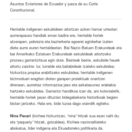
Asuntos Exteriores de Ecuador y jueza de su Corte
Constitucional.
Herrialde indigenen eskubideen aitortzan azken hamar urteotan
aurrerapauso handiak eman badira ere, herrialde horiek
atzerapen, pobrezia eta bazterkeria egoerei eginbehar izaten
diete aurre euren herrialdeetan. Bai Nazio Batuen Erakundeak eta
bai Amerikako Estatuen Erakundeak eskubideak aitortzeko
prozesu garrantzitsua egin dute. Besteak beste, eskubide hauek
aitortu zaizkie: lur, lurralde eta baliabideak izateko eskubidea;
hizkuntza propioa erabiltzeko eskubidea; herrialde indigenen
bizimoduari eragiten dioten garapen proiektuak onartzen
direnean, aurretiaz informazioa jaso eta askatasunez erabakia
hartzeko eskubidea. Garrantzi handikoa izan da, aro kolonialetik,
herrialde horiek jasan dituzten bidegabekeria historikoak begien
bistan jartzeko. Hala ere, bide luzea dago oraindik egiteko.
Nina Pacari
(kichwa hizkuntzan, “nina” hitzak sua esan nahi du;
eta “paquariy” hitzak, goizaldea), Kichwa nazionalitateko
abokatua, lider indigena eta Ekuadorreko politikaria da.