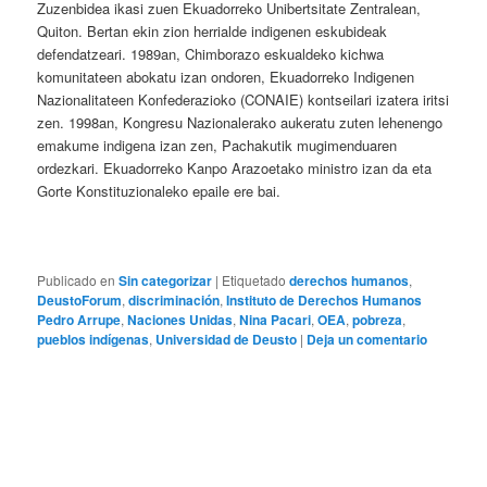
Zuzenbidea ikasi zuen Ekuadorreko Unibertsitate Zentralean,
Quiton. Bertan ekin zion herrialde indigenen eskubideak
defendatzeari. 1989an, Chimborazo eskualdeko kichwa
komunitateen abokatu izan ondoren, Ekuadorreko Indigenen
Nazionalitateen Konfederazioko (CONAIE) kontseilari izatera iritsi
zen. 1998an, Kongresu Nazionalerako aukeratu zuten lehenengo
emakume indigena izan zen, Pachakutik mugimenduaren
ordezkari. Ekuadorreko Kanpo Arazoetako ministro izan da eta
Gorte Konstituzionaleko epaile ere bai.
Publicado en
Sin categorizar
|
Etiquetado
derechos humanos
,
DeustoForum
,
discriminación
,
Instituto de Derechos Humanos
Pedro Arrupe
,
Naciones Unidas
,
Nina Pacari
,
OEA
,
pobreza
,
pueblos indígenas
,
Universidad de Deusto
|
Deja un comentario