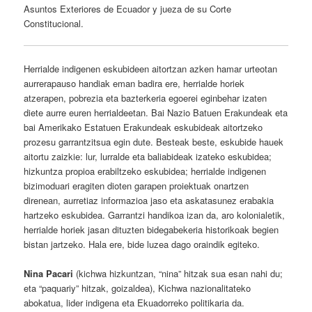
Asuntos Exteriores de Ecuador y jueza de su Corte
Constitucional.
Herrialde indigenen eskubideen aitortzan azken hamar urteotan
aurrerapauso handiak eman badira ere, herrialde horiek
atzerapen, pobrezia eta bazterkeria egoerei eginbehar izaten
diete aurre euren herrialdeetan. Bai Nazio Batuen Erakundeak eta
bai Amerikako Estatuen Erakundeak eskubideak aitortzeko
prozesu garrantzitsua egin dute. Besteak beste, eskubide hauek
aitortu zaizkie: lur, lurralde eta baliabideak izateko eskubidea;
hizkuntza propioa erabiltzeko eskubidea; herrialde indigenen
bizimoduari eragiten dioten garapen proiektuak onartzen
direnean, aurretiaz informazioa jaso eta askatasunez erabakia
hartzeko eskubidea. Garrantzi handikoa izan da, aro kolonialetik,
herrialde horiek jasan dituzten bidegabekeria historikoak begien
bistan jartzeko. Hala ere, bide luzea dago oraindik egiteko.
Nina Pacari
(kichwa hizkuntzan, “nina” hitzak sua esan nahi du;
eta “paquariy” hitzak, goizaldea), Kichwa nazionalitateko
abokatua, lider indigena eta Ekuadorreko politikaria da.