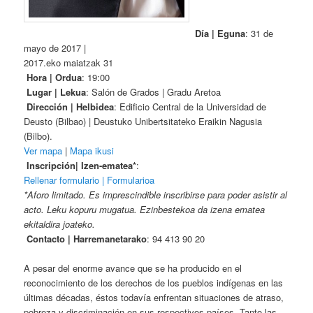
Día | Eguna
: 31 de
mayo de 2017 |
2017.eko maiatzak 31
Hora | Ordua
: 19:00
Lugar | Lekua
: Salón de Grados | Gradu Aretoa
Dirección | Helbidea
: Edificio Central de la Universidad de
Deusto (Bilbao) | Deustuko Unibertsitateko Eraikin Nagusia
(Bilbo).
Ver mapa
|
Mapa ikusi
Inscripción| Izen-ematea*
:
Rellenar formulario | Formularioa
*Aforo limitado. Es imprescindible inscribirse para poder asistir al
acto. Leku kopuru mugatua. Ezinbestekoa da izena ematea
ekitaldira joateko.
Contacto | Harremanetarako
: 94 413 90 20
A pesar del enorme avance que se ha producido en el
reconocimiento de los derechos de los pueblos indígenas en las
últimas décadas, éstos todavía enfrentan situaciones de atraso,
pobreza y discriminación en sus respectivos países. Tanto las