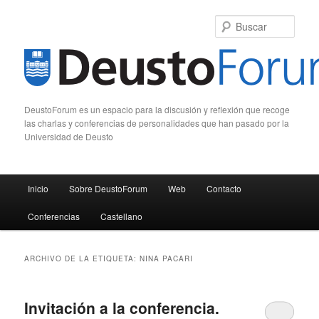
Busc
DeustoForum es un espacio para la discusión y reflexión que recoge
las charlas y conferencias de personalidades que han pasado por la
Universidad de Deusto
Menú principal
Inicio
Sobre DeustoForum
Web
Contacto
Ir al contenido principal
Ir al contenido secundario
Conferencias
Castellano
ARCHIVO DE LA ETIQUETA:
NINA PACARI
Invitación a la conferencia.