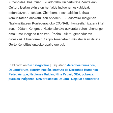
Zuzenbidea ikasi zuen Ekuadorreko Unibertsitate Zentralean,
Quiton. Bertan ekin zion herrialde indigenen eskubideak
defendatzeari. 1989an, Chimborazo eskualdeko kichwa
komunitateen abokatu izan ondoren, Ekuadorreko Indigenen
Nazionalitateen Konfederazioko (CONAIE) kontseilari izatera iritsi
zen. 1998an, Kongresu Nazionalerako aukeratu zuten lehenengo
emakume indigena izan zen, Pachakutik mugimenduaren
ordezkari. Ekuadorreko Kanpo Arazoetako ministro izan da eta
Gorte Konstituzionaleko epaile ere bai.
Publicado en
Sin categorizar
|
Etiquetado
derechos humanos
,
DeustoForum
,
discriminación
,
Instituto de Derechos Humanos
Pedro Arrupe
,
Naciones Unidas
,
Nina Pacari
,
OEA
,
pobreza
,
pueblos indígenas
,
Universidad de Deusto
|
Deja un comentario