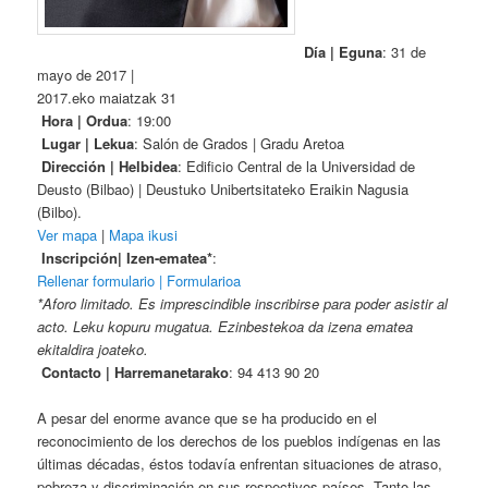
Día | Eguna
: 31 de
mayo de 2017 |
2017.eko maiatzak 31
Hora | Ordua
: 19:00
Lugar | Lekua
: Salón de Grados | Gradu Aretoa
Dirección | Helbidea
: Edificio Central de la Universidad de
Deusto (Bilbao) | Deustuko Unibertsitateko Eraikin Nagusia
(Bilbo).
Ver mapa
|
Mapa ikusi
Inscripción| Izen-ematea*
:
Rellenar formulario | Formularioa
*Aforo limitado. Es imprescindible inscribirse para poder asistir al
acto. Leku kopuru mugatua. Ezinbestekoa da izena ematea
ekitaldira joateko.
Contacto | Harremanetarako
: 94 413 90 20
A pesar del enorme avance que se ha producido en el
reconocimiento de los derechos de los pueblos indígenas en las
últimas décadas, éstos todavía enfrentan situaciones de atraso,
pobreza y discriminación en sus respectivos países. Tanto las