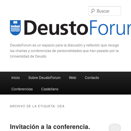
Busc
DeustoForum es un espacio para la discusión y reflexión que recoge
las charlas y conferencias de personalidades que han pasado por la
Universidad de Deusto
Menú principal
Inicio
Sobre DeustoForum
Web
Contacto
Ir al contenido principal
Ir al contenido secundario
Conferencias
Castellano
ARCHIVO DE LA ETIQUETA:
OEA
Invitación a la conferencia.