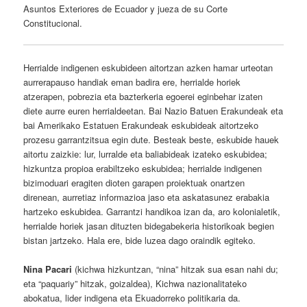
Asuntos Exteriores de Ecuador y jueza de su Corte
Constitucional.
Herrialde indigenen eskubideen aitortzan azken hamar urteotan
aurrerapauso handiak eman badira ere, herrialde horiek
atzerapen, pobrezia eta bazterkeria egoerei eginbehar izaten
diete aurre euren herrialdeetan. Bai Nazio Batuen Erakundeak eta
bai Amerikako Estatuen Erakundeak eskubideak aitortzeko
prozesu garrantzitsua egin dute. Besteak beste, eskubide hauek
aitortu zaizkie: lur, lurralde eta baliabideak izateko eskubidea;
hizkuntza propioa erabiltzeko eskubidea; herrialde indigenen
bizimoduari eragiten dioten garapen proiektuak onartzen
direnean, aurretiaz informazioa jaso eta askatasunez erabakia
hartzeko eskubidea. Garrantzi handikoa izan da, aro kolonialetik,
herrialde horiek jasan dituzten bidegabekeria historikoak begien
bistan jartzeko. Hala ere, bide luzea dago oraindik egiteko.
Nina Pacari
(kichwa hizkuntzan, “nina” hitzak sua esan nahi du;
eta “paquariy” hitzak, goizaldea), Kichwa nazionalitateko
abokatua, lider indigena eta Ekuadorreko politikaria da.