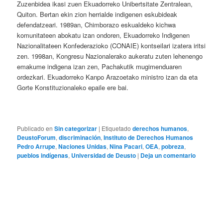
Zuzenbidea ikasi zuen Ekuadorreko Unibertsitate Zentralean,
Quiton. Bertan ekin zion herrialde indigenen eskubideak
defendatzeari. 1989an, Chimborazo eskualdeko kichwa
komunitateen abokatu izan ondoren, Ekuadorreko Indigenen
Nazionalitateen Konfederazioko (CONAIE) kontseilari izatera iritsi
zen. 1998an, Kongresu Nazionalerako aukeratu zuten lehenengo
emakume indigena izan zen, Pachakutik mugimenduaren
ordezkari. Ekuadorreko Kanpo Arazoetako ministro izan da eta
Gorte Konstituzionaleko epaile ere bai.
Publicado en
Sin categorizar
|
Etiquetado
derechos humanos
,
DeustoForum
,
discriminación
,
Instituto de Derechos Humanos
Pedro Arrupe
,
Naciones Unidas
,
Nina Pacari
,
OEA
,
pobreza
,
pueblos indígenas
,
Universidad de Deusto
|
Deja un comentario