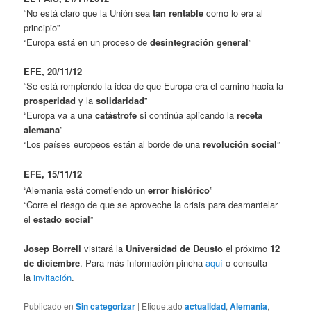
“No está claro que la Unión sea
tan rentable
como lo era al
principio”
“Europa está en un proceso de
desintegración general
”
E
FE, 20/11/12
“Se está rompiendo la idea de que Europa era el camino hacia la
prosperidad
y la
solidaridad
”
“Europa va a una
catástrofe
si continúa aplicando la
receta
alemana
”
“Los países europeos están al borde de una
revolución social
”
EFE, 15/11/12
“Alemania está cometiendo un
error histórico
”
“Corre el riesgo de que se aproveche la crisis para desmantelar
el
estado social
”
Josep Borrell
visitará la
Universidad de Deusto
el próximo
12
de diciembre
. Para más información pincha
aquí
o consulta
la
invitación
.
Publicado en
Sin categorizar
|
Etiquetado
actualidad
,
Alemania
,