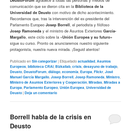
DeustoForum
agradece a todas las personas y medios de
comunicación que se dieron cita en la
Biblioteca de la
Universidad de Deusto
con motivo de dicho acontecimiento.
Recordamos que, tras la intervención del ex-presidente del
Parlamento Europeo
Josep Borrell
, el periodista y filófoso
Josep Ramoneda
y el ministro de Asuntos Exteriores
García-
Margallo
, este ciclo sobre la «
Unión Europea y su futuro»
sigue su curso. Pronto os anunciaremos nuestro siguiente
protagonista, nuestra nueva mirada. ¡Seguid atentos!
Publicado en
Sin categorizar
|
Etiquetado
actualidad
,
Asuntos
Europeos
,
biblioteca CRAI
,
Bizkailab
,
crisis
,
desayuno de trabajo
,
Deusto
,
DeustoForum
,
diálogo
,
economía
,
Europa
,
Flickr
,
José
Manuel García Margallo
,
Josep Borrell
,
Josep Ramoneda
,
Ministro
,
Ministro de Asuntos Exteriores y Cooperación
,
Miradas
,
Miradas a
Europa
,
Parlamento Europeo
,
Unión Europea
,
Universidad de
Deusto
|
Deja un comentario
Borrell habla de la crisis en
Deusto