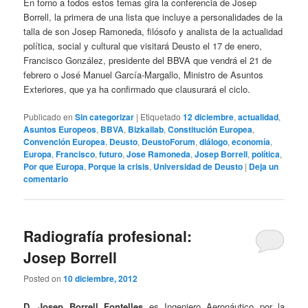
En torno a todos estos temas gira la conferencia de Josep
Borrell, la primera de una lista que incluye a personalidades de la
talla de son Josep Ramoneda, filósofo y analista de la actualidad
política, social y cultural que visitará Deusto el 17 de enero,
Francisco González, presidente del BBVA que vendrá el 21 de
febrero o José Manuel García-Margallo, Ministro de Asuntos
Exteriores, que ya ha confirmado que clausurará el ciclo.
Publicado en
Sin categorizar
|
Etiquetado
12 diciembre
,
actualidad
,
Asuntos Europeos
,
BBVA
,
Bizkailab
,
Constitución Europea
,
Convención Europea
,
Deusto
,
DeustoForum
,
diálogo
,
economía
,
Europa
,
Francisco
,
futuro
,
Jose Ramoneda
,
Josep Borrell
,
política
,
Por que Europa
,
Porque la crisis
,
Universidad de Deusto
|
Deja un
comentario
Radiografía profesional:
Josep Borrell
Posted on
10 diciembre, 2012
D. Josep Borrell Fontelles
es Ingeniero Aeronáutico por la