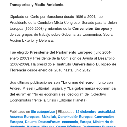
Transportes y Medio Ambiente
.
Diputado en Corte por Barcelona desde 1986 a 2004, fue
Presidente de la Comisión Mixta Congreso–Senado para la Unión
Europea (1999-2003) y miembro de la
Convención Europea
y
de sus grupos de trabajo sobre Gobernanza Económica, Social,
Acción Exterior y Defensa.
Fue elegido
Presidente del Parlamento Europeo
(julio 2004-
enero 2007) y Presidente de la Comisión de Ayuda al Desarrollo
(2007-2009). Ha presidido el
Instituto Universitario Europeo de
Florencia
desde enero del 2010 hasta junio 2012.
Sus últimas publicaciones son
“La crisis del euro”
, junto con
Andreu Missei (Editorial Turpial), y
“La gobernanza económica
del euro”
en “No es economía es ideología”, del Colectivo
Economistas frente la Crisis (Editorial Planeta).
Publicado en
Sin categorizar
|
Etiquetado
12 diciembre
,
actualidad
,
Asuntos Europeos
,
Bizkailab
,
Constitución Europea
,
Convención
Europea
,
Deusto
,
DeustoForum
,
economía
,
Europa
,
Ministerio de
Hacienda
,
Ministro
,
Miradas
,
Obras Públicas
,
Parlamento Europeo
,