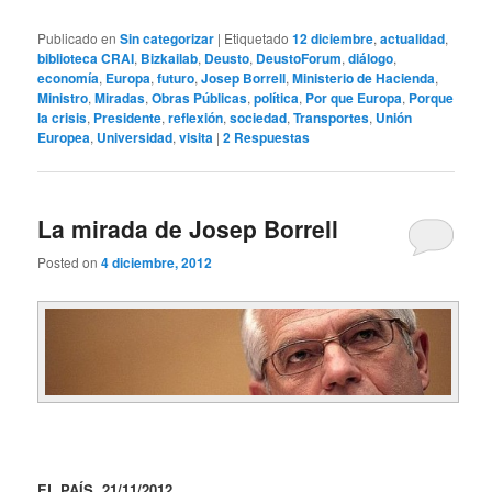
Publicado en
Sin categorizar
|
Etiquetado
12 diciembre
,
actualidad
,
biblioteca CRAI
,
Bizkailab
,
Deusto
,
DeustoForum
,
diálogo
,
economía
,
Europa
,
futuro
,
Josep Borrell
,
Ministerio de Hacienda
,
Ministro
,
Miradas
,
Obras Públicas
,
política
,
Por que Europa
,
Porque
la crisis
,
Presidente
,
reflexión
,
sociedad
,
Transportes
,
Unión
Europea
,
Universidad
,
visita
|
2
Respuestas
La mirada de Josep Borrell
Posted on
4 diciembre, 2012
EL PAÍS, 21/11/2012