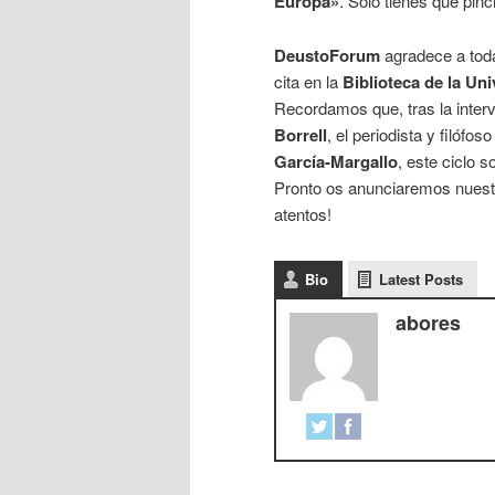
Europa»
. Sólo tienes que pin
DeustoForum
agradece a tod
cita en la
Biblioteca de la Un
Recordamos que, tras la inter
Borrell
, el periodista y filófos
García-Margallo
, este ciclo s
Pronto os anunciaremos nuestr
atentos!
Bio
Latest Posts
abores