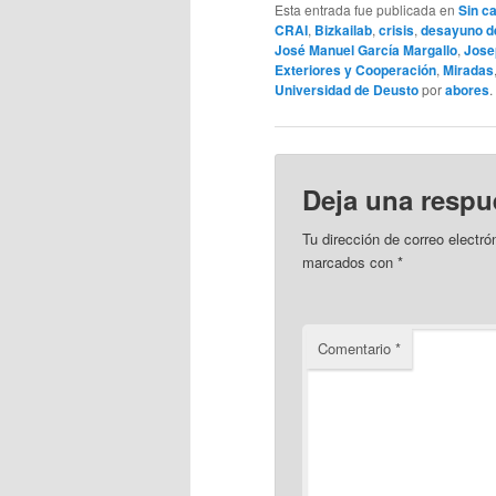
Esta entrada fue publicada en
Sin c
CRAI
,
Bizkailab
,
crisis
,
desayuno de
José Manuel García Margallo
,
Jose
Exteriores y Cooperación
,
Miradas
Universidad de Deusto
por
abores
Deja una respu
Tu dirección de correo electró
marcados con
*
Comentario
*