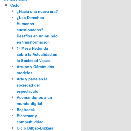
Ciclo
¿Hacia una nueva era?
¿Los Derechos
Humanos
cuestionados?
Desafíos en un mundo
en transformación
1º Mesa Redonda
sobre la Actualidad en
la Sociedad Vasca
Arrupe y Gárate: dos
modelos
Arte y parte en la
sociedad del
espectáculo
Asomándonos a un
mundo digital
Begiradak
Bienestar y
competitividad
Ciclo Bilbao-Bizkaia: