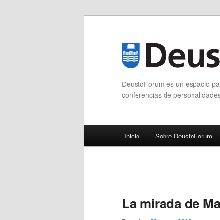
DeustoForum es un espacio para
conferencias de personalidade
Menú principal
Inicio
Sobre DeustoForum
Ir al contenido principal
Ir al contenido secundario
La mirada de Ma