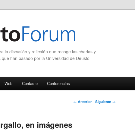
 la discusión y reflexión que recoge las charlas y
s que han pasado por la Universidad de Deusto
Web
Contacto
Conferencias
Navegación de
←
Anterior
Siguiente
→
entradas
rgallo, en imágenes