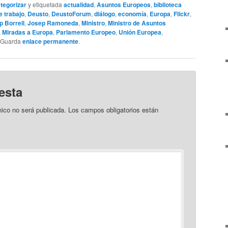
ategorizar
y etiquetada
actualidad
,
Asuntos Europeos
,
biblioteca
 trabajo
,
Deusto
,
DeustoForum
,
diálogo
,
economía
,
Europa
,
Flickr
,
p Borrell
,
Josep Ramoneda
,
Ministro
,
Ministro de Asuntos
,
Miradas a Europa
,
Parlamento Europeo
,
Unión Europea
,
. Guarda
enlace permanente
.
esta
nico no será publicada.
Los campos obligatorios están