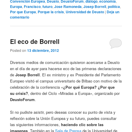
Convención Europea
,
Deusto
,
DeustoForum
,
diálogo
,
economía
,
Europa
,
Francisco
,
futuro
,
Jose Ramoneda
,
Josep Borrell
,
política
,
Por que Europa
,
Porque la crisis
,
Universidad de Deusto
|
Deja un
comentario
El eco de Borrell
Posted on
13 diciembre, 2012
Diversos medios de comunicación quisieron acercarse a Deusto
en el día de ayer para hacerse eco de las primeras declaraciones
de
Josep Borrell
. El ex ministro y ex Presidente del Parlamento
Europeo visitó el campus universitario de Bilbao con motivo de la
celebración de la conferencia «
¿Por qué Europa? ¿Por que
su crisis?
, dentro del Ciclo «Miradas a Europa», organizado por
DeustoForum
.
Si no pudiste asistir, pero deseas conocer su punto de vista y
reflexión sobre la Unión Europea y su futuro, puedes consultar
las siguientes informaciones,
haciendo clic sobre las
imagenes
. También en la
Sala de Prensa
de la Universidad de