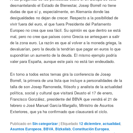
desmantelando el Estado de Bienestar, Josep Borrell no tiene
dudas de que sí y, especialmente, en Alemania donde las
desigualdades no dejan de crecer. Respecto a la posibilidad de
vivir fuera del euro, el que fuera Presidente del Parlamento
Europeo no crea que sea fácil. Su opinión es que dentro se está
mal, pero no cree que países como Grecia se arriesguen a salir
de la zona euro. La razón es que al volver a la moneda griega, la
devaluarían, pero la deuda la tendrían que pagar en euros lo que
supondrían un aumento de la deuda. El mismo ejemplo podría
valer para España, aunque este país no está tan endeudado.
En torno a todos estos temas gira la conferencia de Josep
Borrell, la primera de una lista que incluye a personalidades de la
talla de son Josep Ramoneda, filósofo y analista de la actualidad
política, social y cultural que visitará Deusto el 17 de enero,
Francisco González, presidente del BBVA que vendrá el 21 de
febrero o José Manuel García-Margallo, Ministro de Asuntos
Exteriores, que ya ha confirmado que clausurará el ciclo.
Publicado en
Sin categorizar
|
Etiquetado
12 diciembre
,
actualidad
,
Asuntos Europeos
,
BBVA
,
Bizkailab
,
Constitución Europea
,