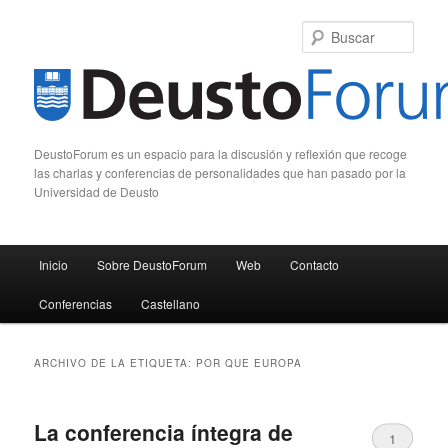
Busc
DeustoForum es un espacio para la discusión y reflexión que recoge
las charlas y conferencias de personalidades que han pasado por la
Universidad de Deusto
Menú principal
Inicio
Sobre DeustoForum
Web
Contacto
Ir al contenido principal
Ir al contenido secundario
Conferencias
Castellano
ARCHIVO DE LA ETIQUETA:
POR QUE EUROPA
La conferencia íntegra de
1