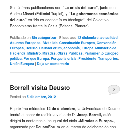
Sus últimas publicaciones son
“La crisis del euro”
, junto con
Andreu Missei (Editorial Turpial), y
“La gobernanza económica
del euro”
en “No es economía es ideología”, del Colectivo
Economistas frente la Crisis (Editorial Planeta).
Publicado en
Sin categorizar
|
Etiquetado
12 diciembre
,
actualidad
,
Asuntos Europeos
,
Bizkailab
,
Constitución Europea
,
Convención
Europea
,
Deusto
,
DeustoForum
,
economía
,
Europa
,
Ministerio de
Hacienda
,
Ministro
,
Miradas
,
Obras Públicas
,
Parlamento Europeo
,
política
,
Por que Europa
,
Porque la crisis
,
Presidente
,
Transportes
,
Unión Europea
|
Deja un comentario
Borrell visita Deusto
2
Posted on
5 diciembre, 2012
El próximo miércoles
12 de diciembre
, la Universidad de Deusto
tendrá el honor de recibir la visita de D.
Josep Borrell,
quién
dirigirá la conferencia inaugural del ciclo
«Miradas a Europa»
,
organizado por
DeustoForum
en el marco de colaboración con