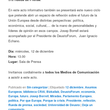
En este acto informativo también se presentará este nuevo ciclo
que pretende abrir un espacio de reflexión sobre el futuro de la
Unión Europea desde distintas perspectivas: política,
económica, social, cultural,… de la mano de personalidades y
líderes de opinión en esos campos. Josep Borrell estará
acompañado por el Presidente de DeustoForum, Juan Ignacio
Echano.
Día:
miércoles, 12 de diciembre
Hora:
13.00
Lugar:
Sala de Prensa
Invitamos cordialmente a
todos los Medios de Comunicación
a asistir a este acto.
Publicado en
Sin categorizar
|
Etiquetado
12 diciembre
,
Asuntos
Europeos
,
biblioteca CRAI
,
Bizkailab
,
DeustoForum
,
economía
,
Europa
,
futuro
,
Josep Borrell
,
Miradas
,
Parlamento Europeo
,
política
,
Por que Europa
,
Porque la crisis
,
Presidente
,
reflexión
,
Rueda de prensa
,
sociedad
,
Universidad de Deusto
|
Deja un
comentario