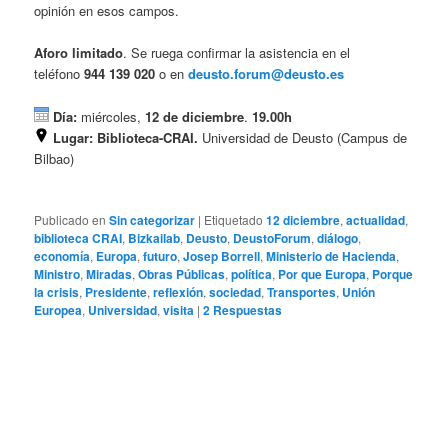
opinión en esos campos.
Aforo limitado
. Se ruega confirmar la asistencia en el
teléfono
944 139 020
o en
deusto.forum@deusto.es
Día:
miércoles,
12 de diciembre
.
19.00h
Lugar:
Biblioteca-CRAI.
Universidad de Deusto (Campus de
Bilbao)
Publicado en
Sin categorizar
|
Etiquetado
12 diciembre
,
actualidad
,
biblioteca CRAI
,
Bizkailab
,
Deusto
,
DeustoForum
,
diálogo
,
economía
,
Europa
,
futuro
,
Josep Borrell
,
Ministerio de Hacienda
,
Ministro
,
Miradas
,
Obras Públicas
,
política
,
Por que Europa
,
Porque
la crisis
,
Presidente
,
reflexión
,
sociedad
,
Transportes
,
Unión
Europea
,
Universidad
,
visita
|
2
Respuestas