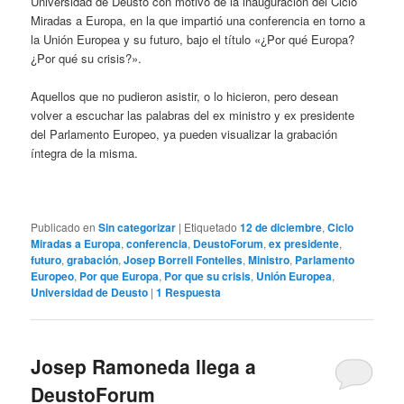
Universidad de Deusto con motivo de la inauguración del Ciclo
Miradas a Europa, en la que impartió una conferencia en torno a
la Unión Europea y su futuro, bajo el título «¿Por qué Europa?
¿Por qué su crisis?».
Aquellos que no pudieron asistir, o lo hicieron, pero desean
volver a escuchar las palabras del ex ministro y ex presidente
del Parlamento Europeo, ya pueden visualizar la grabación
íntegra de la misma.
Publicado en
Sin categorizar
|
Etiquetado
12 de diciembre
,
Ciclo
Miradas a Europa
,
conferencia
,
DeustoForum
,
ex presidente
,
futuro
,
grabación
,
Josep Borrell Fontelles
,
Ministro
,
Parlamento
Europeo
,
Por que Europa
,
Por que su crisis
,
Unión Europea
,
Universidad de Deusto
|
1
Respuesta
Josep Ramoneda llega a
DeustoForum