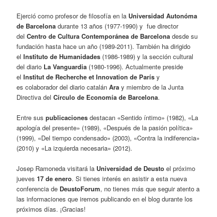
Ejerció como profesor de filosofía en la
Universidad Autonóma
de Barcelona
durante 13 años (1977-1990) y fue director
del
Centro de Cultura C
ontemporánea
de Barcelona
desde su
fundación hasta hace un año (1989-2011). También ha dirigido
el
Instituto de Humanidades
(1986-1989) y la sección cultural
del diario
La Vanguardia
(1980-1996). Actualmente preside
el
Institut de Recherche et Innovation de París
y
es
colaborador del diario catalán
Ara
y miembro de la Junta
Directiva del
Círculo de Economía de Barcelona
.
Entre sus
publicaciones
destacan «Sentido íntimo» (1982), «La
apología del presente» (1989), «Después de la pasión política»
(1999), «Del tiempo condensado» (2003), «Contra la indiferencia»
(2010) y «La izquierda necesaria» (2012).
Josep Ramoneda visitará la
Universidad de Deusto
el próximo
jueves
17 de enero
. Si tienes interés en asistir a esta nueva
conferencia de
DeustoForum
, no tienes más que seguir atento a
las informaciones que iremos publicando en el blog durante los
próximos días. ¡Gracias!