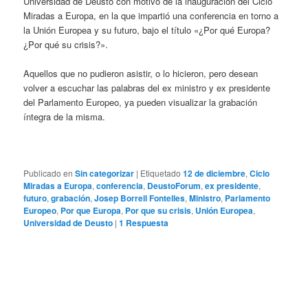
Universidad de Deusto con motivo de la inauguración del Ciclo
Miradas a Europa, en la que impartió una conferencia en torno a
la Unión Europea y su futuro, bajo el título «¿Por qué Europa?
¿Por qué su crisis?».
Aquellos que no pudieron asistir, o lo hicieron, pero desean
volver a escuchar las palabras del ex ministro y ex presidente
del Parlamento Europeo, ya pueden visualizar la grabación
íntegra de la misma.
Publicado en
Sin categorizar
|
Etiquetado
12 de diciembre
,
Ciclo
Miradas a Europa
,
conferencia
,
DeustoForum
,
ex presidente
,
futuro
,
grabación
,
Josep Borrell Fontelles
,
Ministro
,
Parlamento
Europeo
,
Por que Europa
,
Por que su crisis
,
Unión Europea
,
Universidad de Deusto
|
1
Respuesta