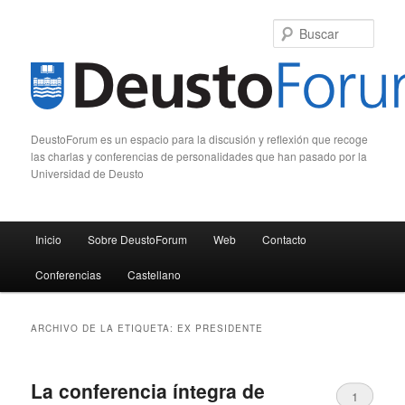
Busc
DeustoForum es un espacio para la discusión y reflexión que recoge
las charlas y conferencias de personalidades que han pasado por la
Universidad de Deusto
Menú principal
Inicio
Sobre DeustoForum
Web
Contacto
Ir al contenido principal
Ir al contenido secundario
Conferencias
Castellano
ARCHIVO DE LA ETIQUETA:
EX PRESIDENTE
La conferencia íntegra de
1