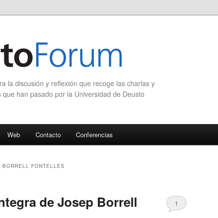
 la discusión y reflexión que recoge las charlas y
s que han pasado por la Universidad de Deusto
Web
Contacto
Conferencias
 BORRELL FONTELLES
ntegra de Josep Borrell
1