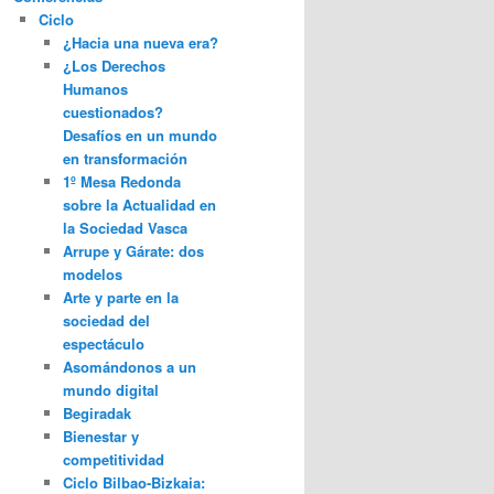
Ciclo
¿Hacia una nueva era?
¿Los Derechos
Humanos
cuestionados?
Desafíos en un mundo
en transformación
1º Mesa Redonda
sobre la Actualidad en
la Sociedad Vasca
Arrupe y Gárate: dos
modelos
Arte y parte en la
sociedad del
espectáculo
Asomándonos a un
mundo digital
Begiradak
Bienestar y
competitividad
Ciclo Bilbao-Bizkaia: