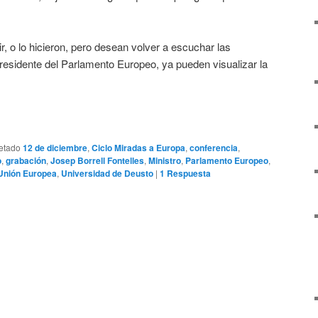
r, o lo hicieron, pero desean volver a escuchar las
presidente del Parlamento Europeo, ya pueden visualizar la
.
etado
12 de diciembre
,
Ciclo Miradas a Europa
,
conferencia
,
o
,
grabación
,
Josep Borrell Fontelles
,
Ministro
,
Parlamento Europeo
,
Unión Europea
,
Universidad de Deusto
|
1
Respuesta