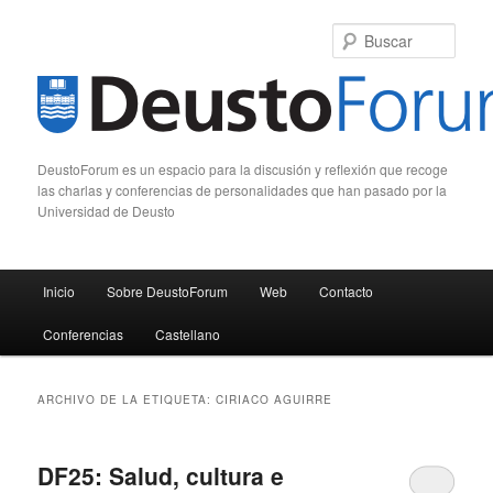
Busc
DeustoForum es un espacio para la discusión y reflexión que recoge
las charlas y conferencias de personalidades que han pasado por la
Universidad de Deusto
Menú principal
Inicio
Sobre DeustoForum
Web
Contacto
Ir al contenido principal
Ir al contenido secundario
Conferencias
Castellano
ARCHIVO DE LA ETIQUETA:
CIRIACO AGUIRRE
DF25: Salud, cultura e