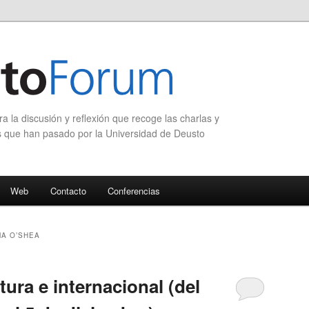
 la discusión y reflexión que recoge las charlas y
s que han pasado por la Universidad de Deusto
Web
Contacto
Conferencias
A O’SHEA
tura e internacional (del