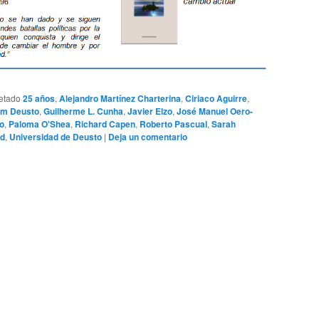
etado
25 años
,
Alejandro Martínez Charterina
,
Ciriaco Aguirre
,
um Deusto
,
Guilherme L. Cunha
,
Javier Elzo
,
José Manuel Oero-
o
,
Paloma O'Shea
,
Richard Capen
,
Roberto Pascual
,
Sarah
ad
,
Universidad de Deusto
|
Deja un comentario