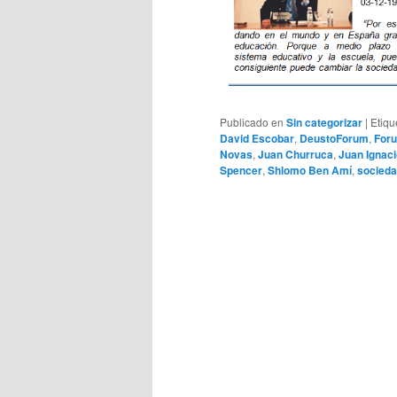
Publicado en
Sin categorizar
|
Etiqu
David Escobar
,
DeustoForum
,
For
Novas
,
Juan Churruca
,
Juan Ignaci
Spencer
,
Shlomo Ben Amí
,
socied