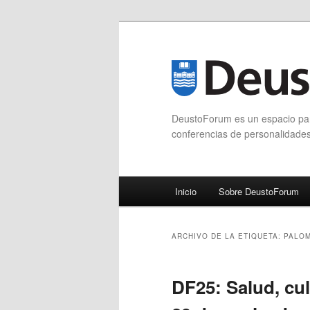
DeustoForum es un espacio para
conferencias de personalidade
Menú principal
Inicio
Sobre DeustoForum
Ir al contenido principal
Ir al contenido secundario
ARCHIVO DE LA ETIQUETA:
PALOM
DF25: Salud, cul