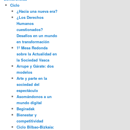
Ciclo
¿Hacia una nueva era?
¿Los Derechos
Humanos
cuestionados?
Desafíos en un mundo
en transformación
1º Mesa Redonda
sobre la Actualidad en
la Sociedad Vasca
Arrupe y Gárate: dos
modelos
Arte y parte en la
sociedad del
espectáculo
Asomándonos a un
mundo digital
Begiradak
Bienestar y
competitividad
Ciclo Bilbao-Bizkaia: