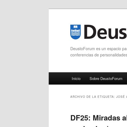
DeustoForum es un espacio para
conferencias de personalidade
Menú principal
Inicio
Sobre DeustoForum
Ir al contenido principal
Ir al contenido secundario
ARCHIVO DE LA ETIQUETA:
JOSÉ 
DF25: Miradas a