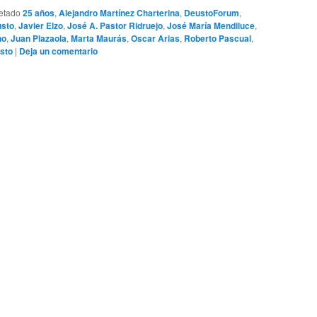
etado
25 años
,
Alejandro Martínez Charterina
,
DeustoForum
,
sto
,
Javier Elzo
,
José A. Pastor Ridruejo
,
José María Mendiluce
,
no
,
Juan Plazaola
,
Marta Maurás
,
Oscar Arias
,
Roberto Pascual
,
sto
|
Deja un comentario