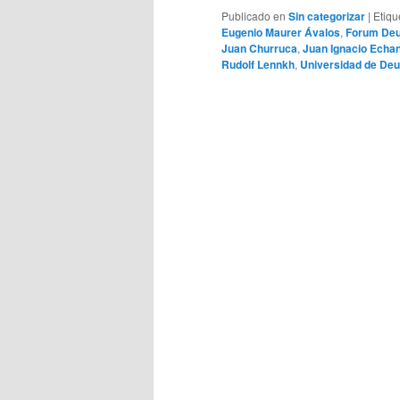
Publicado en
Sin categorizar
|
Etiqu
Eugenio Maurer Ávalos
,
Forum Deu
Juan Churruca
,
Juan Ignacio Echa
Rudolf Lennkh
,
Universidad de Deu