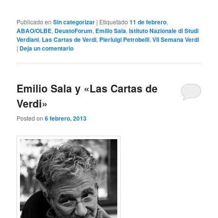
Publicado en
Sin categorizar
|
Etiquetado
11 de febrero
,
ABAO/OLBE
,
DeustoForum
,
Emilio Sala
,
Istituto Nazionale di Studi
Verdiani
,
Las Cartas de Verdi
,
Pierluigi Petrobelli
,
VII Semana Verdi
|
Deja un comentario
Emilio Sala y «Las Cartas de
Verdi»
Posted on
6 febrero, 2013