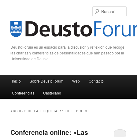
Busc
DeustoForum es un espacio para la discusión y reflexión que recoge
las charlas y conferencias de personalidades que han pasado por la
Universidad de Deusto
Menú principal
Inicio
Sobre DeustoForum
Web
Contacto
Ir al contenido principal
Ir al contenido secundario
Conferencias
Castellano
ARCHIVO DE LA ETIQUETA:
11 DE FEBRERO
Conferencia online: «Las