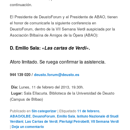
continuación.
El Presidente de DeustoForum y el Presidente de ABAO, tienen
el honor de comunicarle la siguiente conferencia en
DeustoForum, dentro de la VII Semana Verdi auspiciada por la
Asociación Bilbaína de Amigos de la Ópera (ABAO):
D. Emilio Sala: «
Las cartas de Verdi
«.
Aforo limitado. Se ruega confirmar la asistencia.
944 139 020 /
deusto.forum@deusto.es
Día:
Lunes, 11 de febrero del 2013, 19.30h.
Lugar:
Sala Ellacuria. Biblioteca de la Universidad de Deusto
(Campus de Bilbao)
Publicado en
Sin categorizar
|
Etiquetado
11 de febrero
,
ABAO/OLBE
,
DeustoForum
,
Emilio Sala
,
Istituto Nazionale di Studi
Verdiani
,
Las Cartas de Verdi
,
Pierluigi Petrobelli
,
VII Semana Verdi
|
Deja un comentario