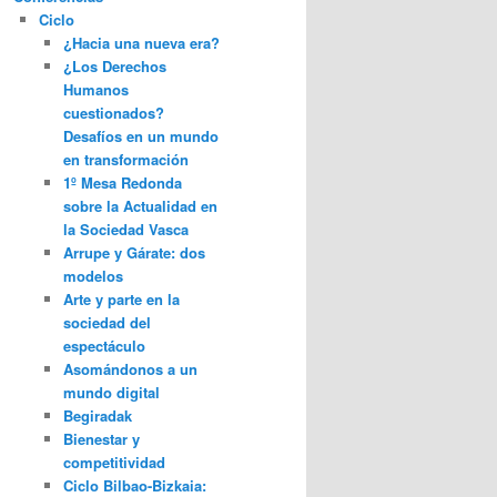
Ciclo
¿Hacia una nueva era?
¿Los Derechos
Humanos
cuestionados?
Desafíos en un mundo
en transformación
1º Mesa Redonda
sobre la Actualidad en
la Sociedad Vasca
Arrupe y Gárate: dos
modelos
Arte y parte en la
sociedad del
espectáculo
Asomándonos a un
mundo digital
Begiradak
Bienestar y
competitividad
Ciclo Bilbao-Bizkaia: