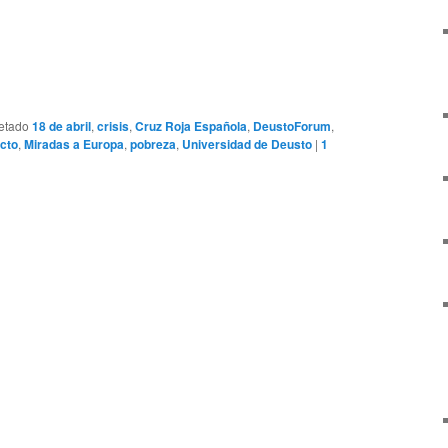
etado
18 de abril
,
crisis
,
Cruz Roja Española
,
DeustoForum
,
cto
,
Miradas a Europa
,
pobreza
,
Universidad de Deusto
|
1