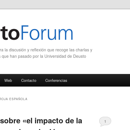
 la discusión y reflexión que recoge las charlas y
s que han pasado por la Universidad de Deusto
Web
Contacto
Conferencias
ROJA ESPAÑOLA
 sobre «el impacto de la
1