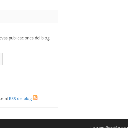
uevas publicaciones del blog,
:
te al
RSS del blog
.
La gamificación es