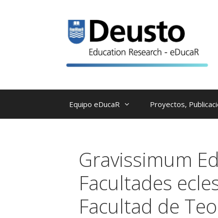
Saltar
al
contenido
Equipo eDucaR
Proyectos, Publicac
Gravissimum Edu
Facultades ecles
Facultad de Teo