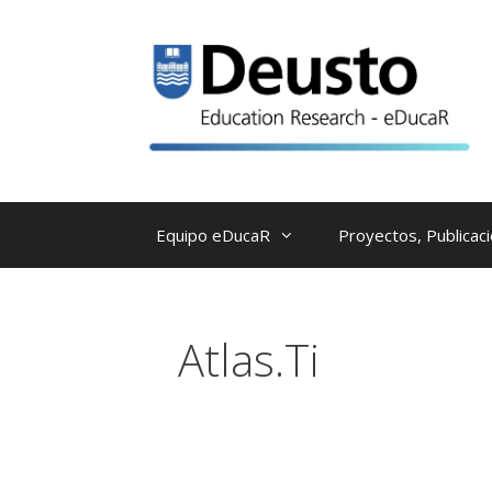
Saltar
al
contenido
Equipo eDucaR
Proyectos, Publicac
Atlas.Ti