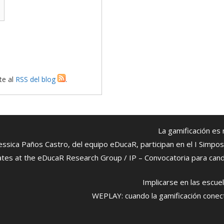
te al
RSS del blog
.
La gamificación es
essica Paños Castro, del equipo eDucaR, participan en el I Simpos
idates at the eDucaR Research Group / IP – Convocatoria para can
Implicarse en las escue
WEPLAY: cuando la gamificación conect