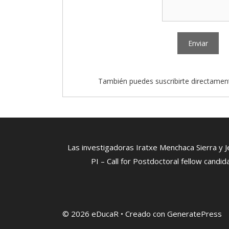
También puedes suscribirte directamen
Las investigadoras Iratxe Menchaca Sierra y J
PI – Call for Postdoctoral fellow cand
© 2026 eDucaR
• Creado con
GeneratePress