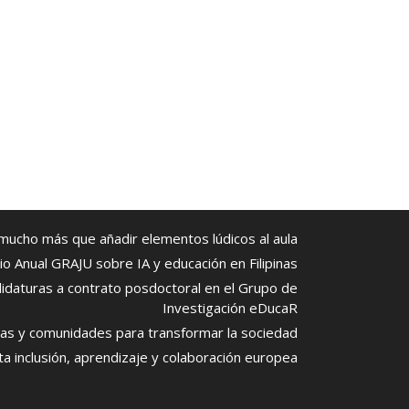
 mucho más que añadir elementos lúdicos al aula
io Anual GRAJU sobre IA y educación en Filipinas
didaturas a contrato posdoctoral en el Grupo de
Investigación eDucaR
las y comunidades para transformar la sociedad
a inclusión, aprendizaje y colaboración europea