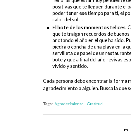
Tendrás que estar muy pendiente de l
positivas que te lleguen durante el
poder tener ese tiempo para ti, el pod
calor del sol …
El bote de los momentos felices.
C
que te traigan recuerdos de buenos
anotando el año en el que ha sido. P
piedra o concha de una playa en la q
servilleta de papel de un restaurante
bote y que a final del año revivas 
vivido y sentido.
Cada persona debe encontrar la forma m
agradecimiento a alguien. Busca la que s
Tags:
Agradecimiento
,
Gratitud