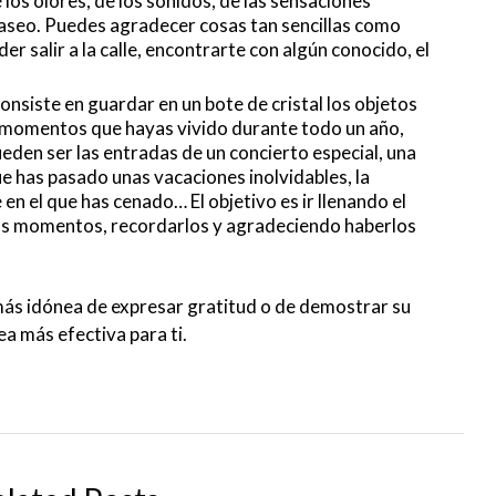
os olores, de los sonidos, de las sensaciones
 paseo. Puedes agradecer cosas tan sencillas como
er salir a la calle, encontrarte con algún conocido, el
onsiste en guardar en un bote de cristal los objetos
 momentos que hayas vivido durante todo un año,
ueden ser las entradas de un concierto especial, una
ue has pasado unas vacaciones inolvidables, la
 en el que has cenado… El objetivo es ir llenando el
esos momentos, recordarlos y agradeciendo haberlos
ás idónea de expresar gratitud o de demostrar su
ea más efectiva para ti.