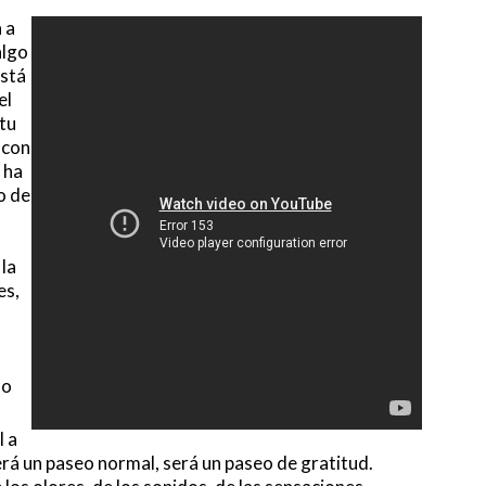
a a
algo
está
el
 tu
 con
 ha
o de
la
es,
lo
l a
será un paseo normal, será un paseo de gratitud.