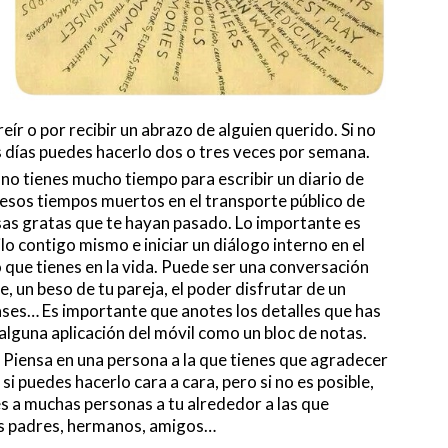
ír o por recibir un abrazo de alguien querido. Si no
s días puedes hacerlo dos o tres veces por semana.
 no tienes mucho tiempo para escribir un diario de
 esos tiempos muertos en el transporte público de
osas gratas que te hayan pasado. Lo importante es
 contigo mismo e iniciar un diálogo interno en el
que tienes en la vida. Puede ser una conversación
 un beso de tu pareja, el poder disfrutar de un
ses… Es importante que anotes los detalles que has
alguna aplicación del móvil como un bloc de notas.
. Piensa en una persona a la que tienes que agradecer
si puedes hacerlo cara a cara, pero si no es posible,
es a muchas personas a tu alrededor a las que
s padres, hermanos, amigos…