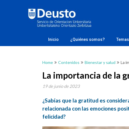
Skip
to
Buscando
content
el norte
Inicio
¿Quiénes somos?
Temas
Home
Contenidos
Bienestar y salud
La i
La importancia de la g
19 de junio de 2023
¿Sabías que la gratitud es conside
relacionada con las emociones posit
felicidad?