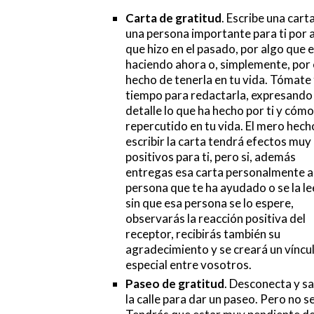
Carta de gratitud
. Escribe una cart
una persona importante para ti por 
que hizo en el pasado, por algo que 
haciendo ahora o, simplemente, por 
hecho de tenerla en tu vida. Tómate
tiempo para redactarla, expresando
detalle lo que ha hecho por ti y cómo
repercutido en tu vida. El mero hech
escribir la carta tendrá efectos muy
positivos para ti, pero si, además
entregas esa carta personalmente a 
persona que te ha ayudado o se la le
sin que esa persona se lo espere,
observarás la reacción positiva del
receptor, recibirás también su
agradecimiento y se creará un víncu
especial entre vosotros.
Paseo de gratitud
. Desconecta y sa
la calle para dar un paseo. Pero no 