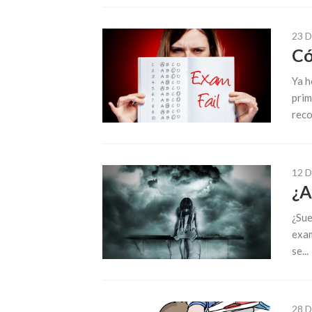
23 
Có
Ya h
prim
reco
12 
¿A
¿Sue
exam
se...
28 