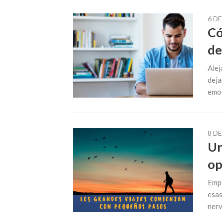
6 D
Có
de
Alej
deja
emoc
8 D
Un
op
Empe
esas
nerv