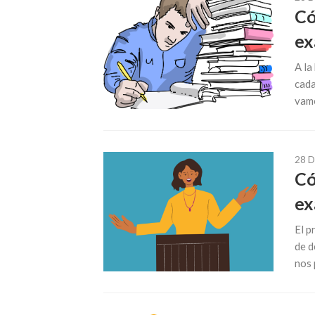
Có
ex
A la
cada
vamo
28 
Có
ex
El p
de d
nos 