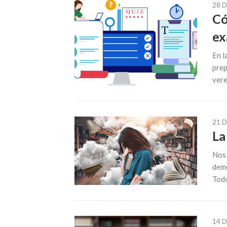
28 
Có
ex
En l
prep
vere
21 
La
Nos 
demo
Todo
14 