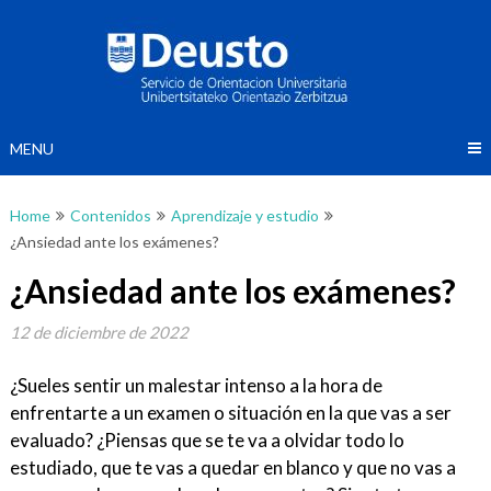
Skip
to
Buscando el
content
norte
MENU
Home
Contenidos
Aprendizaje y estudio
¿Ansiedad ante los exámenes?
¿Ansiedad ante los exámenes?
12 de diciembre de 2022
¿Sueles sentir un malestar intenso a la hora de
enfrentarte a un examen o situación en la que vas a ser
evaluado? ¿Piensas que se te va a olvidar todo lo
estudiado, que te vas a quedar en blanco y que no vas a