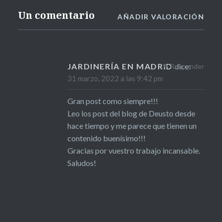
Un comentario
AÑADIR VALORACIÓN
JARDINERÍA EN MADRID
dice:
Responder
31 marzo, 2022 a las 9:42 pm
Gran post como siempre!!!
Leo los post del blog de Deusto desde
hace tiempo y me parece que tienen un
contenido buenísimo!!!
Gracias por vuestro trabajo incansable.
Saludos!