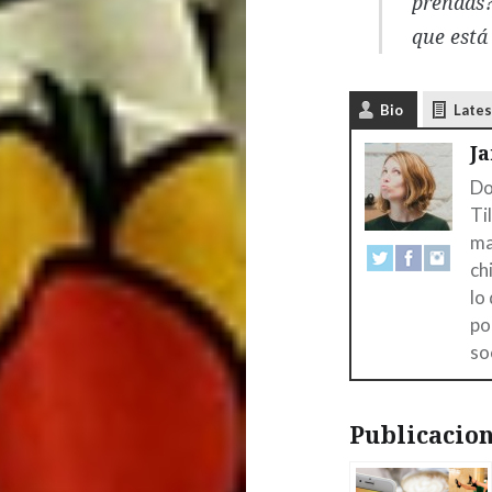
prendas?
que está
Bio
Lates
J
Do
Ti
ma
ch
lo
po
so
Publicacion