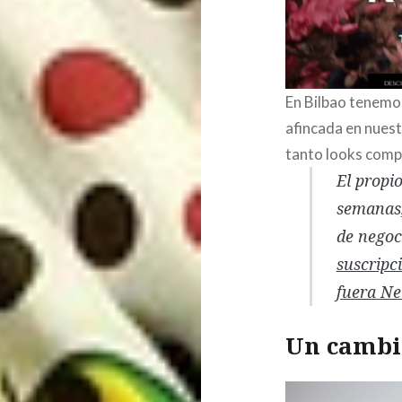
En Bilbao tenemos
afincada en nuest
tanto looks compl
El propi
semanas,
de negoc
suscripc
fuera Net
Un cambi