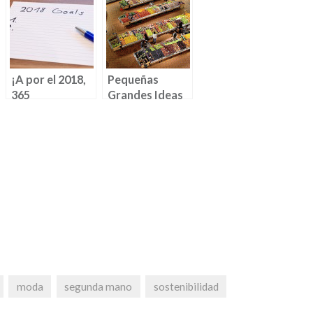
¡A por el 2018,
Pequeñas
365
Grandes Ideas
oportunidades
de Retail
nuevas para
aprender,
mejorar y
disfrutar!
moda
segunda mano
sostenibilidad