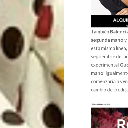
También
Balenci
segunda mano
y
esta misma línea
septiembre del a
experimental
Guc
mano
. Igualment
comenzaría a vend
cambio de crédito