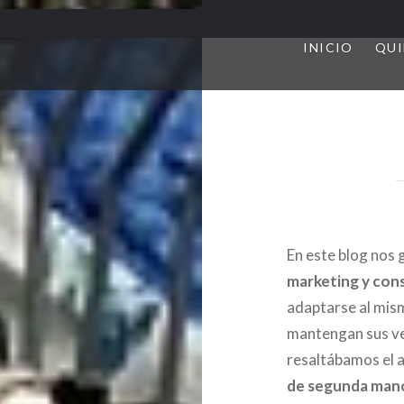
INICIO
QUI
En este blog nos 
marketing y con
adaptarse al mis
mantengan sus ven
resaltábamos el 
de segunda mano 