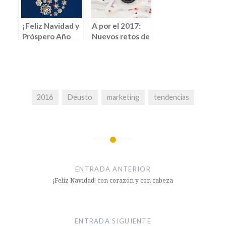
¡Feliz Navidad y
A por el 2017:
Próspero Año
Nuevos retos de
Nuevo! (por
marketing (y
Jaione Yábar)
más)
2016
Deusto
marketing
tendencias
ENTRADA ANTERIOR
¡Feliz Navidad! con corazón y con cabeza
ENTRADA SIGUIENTE