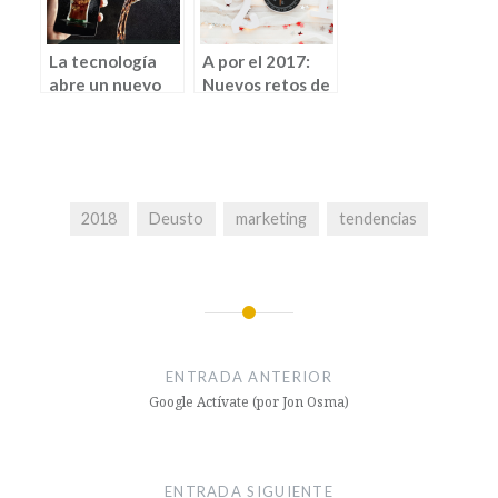
La tecnología
A por el 2017:
abre un nuevo
Nuevos retos de
horizonte de
marketing (y
posibilidades
más)
para el
marketing
2018
Deusto
marketing
tendencias
ENTRADA ANTERIOR
Google Actívate (por Jon Osma)
ENTRADA SIGUIENTE