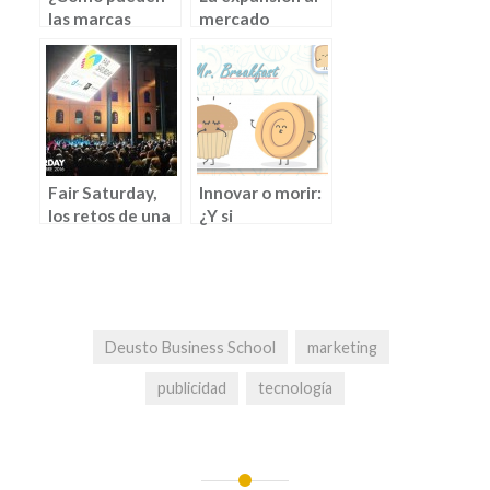
las marcas
mercado
utilizar
asiático:
snapchat para
diferencias
publicitarse?
culturales
Fair Saturday,
Innovar o morir:
los retos de una
¿Y si
marca
Mr.Wonderful
lanza Mr.
Breakfast? (por
Lorena Naranjo)
Deusto Business School
marketing
publicidad
tecnología