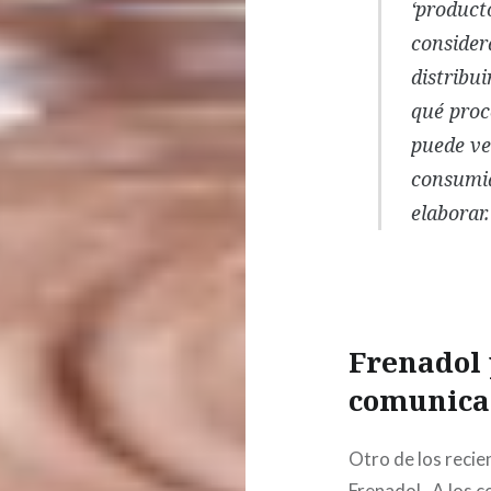
‘product
consider
distribui
qué proc
puede ve
consumid
elaborar.
Frenadol 
comunica
Otro de los recie
Frenadol. A los 