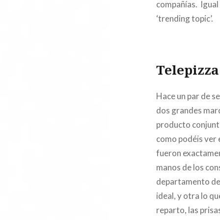
compañías. Igual 
‘trending topic’.
Telepizza 
Hace un par de s
dos grandes marca
producto conjunto
como podéis ver e
fueron exactament
manos de los cons
departamento de
ideal, y otra lo 
reparto, las prisa