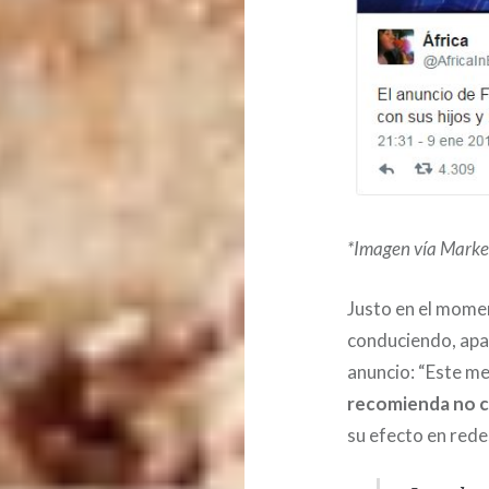
*Imagen vía Marke
Justo en el momen
conduciendo, apar
anuncio: “Este m
recomienda no 
su efecto en red