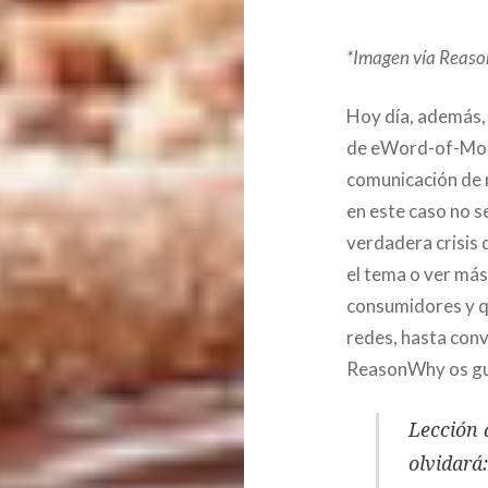
*Imagen vía Reas
Hoy día, además,
de eWord-of-Mout
comunicación de 
en este caso no s
verdadera crisis 
el tema o ver más
consumidores y q
redes, hasta conv
ReasonWhy os gu
Lección 
olvidará