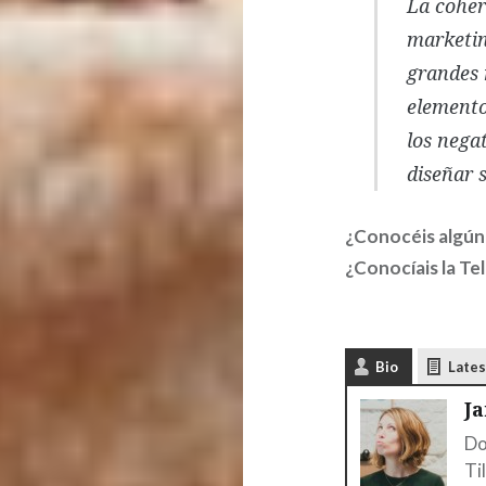
La coher
marketin
grandes 
elemento
los nega
diseñar 
¿Conocéis algún
¿Conocíais la Te
Bio
Lates
J
Do
Ti