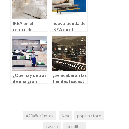
IKEA en el
nueva tienda de
centro de
IKEA en el
Madrid: su
centro de
tienda
Madrid
«temporary
Dormitorios»
#IKEAconCuerpoSerrano
(por Jaione
Yabar)
¿Qué hay detrás
¿Se acabarán las
de una gran
tiendas físicas?
marca? El caso
(por Imanol
Ikea
Torres)
#20añosjuntos
ikea
pop up store
rastro
tienditas