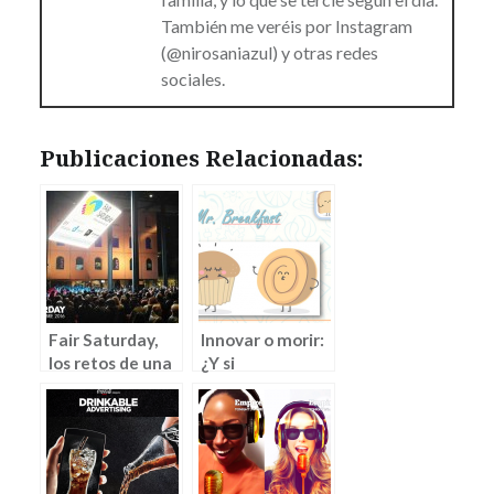
También me veréis por Instagram
(@nirosaniazul) y otras redes
sociales.
Publicaciones Relacionadas:
Fair Saturday,
Innovar o morir:
los retos de una
¿Y si
marca
Mr.Wonderful
lanza Mr.
Breakfast? (por
Lorena Naranjo)