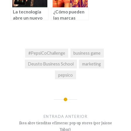
La tecnología
¿Cómo pueden
abre un nuevo
las marcas
horizonte de
utilizar
posibilidades
snapchat para
para el
publicitarse?
marketing
#PepsiCoChallenge
business game
Deusto Business School
marketing
pepsico
ENTRADA ANTERIOR
Ikea abre tienditas efímeras: pop-up stores (por Jaione
Yabar)