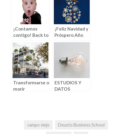
¡Contamos
¡Feliz Navidad y
contigo! Back to
Próspero Año
the basics!
Nuevo! (por
Jaione Yábar)
Transformarse o
ESTUDIOS Y
morir
DATOS
INTERESANTES
PRESENTADOS
RECIENTEMENTE
campo viejo
Deusto Business School