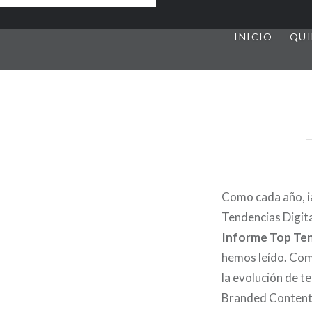
INICIO
QUI
Como cada año, i
Tendencias Digita
Informe Top Ten
hemos leído. Como
la evolución de t
Branded Content,