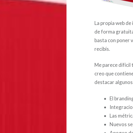
La propia web de i
de forma gratuita 
basta con poner v
recibís.
Me parece difícil
creo que contien
destacar algunos,
El brandin
Integracio
Las métric
Nuevos sec
Apogeo de