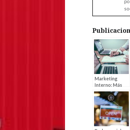
po
so
Publicacion
Marketing
Interno: Más
importante que
nunca