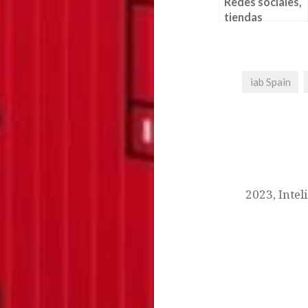
Redes sociales,
tiendas
efímeras y
retail.
iab Spain
2023, Intel