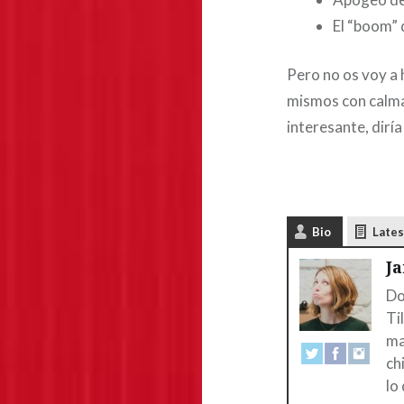
El “boom” 
Pero no os voy a 
mismos con calma,
interesante, diría
Bio
Lates
J
Do
Ti
ma
ch
lo