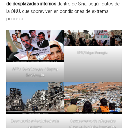
de desplazados internos
dentro de Siria, según datos de
la ONU, que sobreviven en condiciones de extrema
pobreza.
EFE/Tolga Bozoglu.
AFP / Getty Images / Saying
Serdaroglu.
Destrucción en la ciudad vieja
Campamento de refugiados
de Homs.
sirios, en la ciudad fronteriza