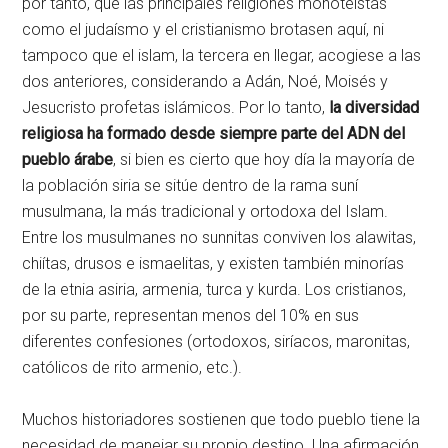
por tanto, que las principales religiones monoteístas
como el judaísmo y el cristianismo brotasen aquí, ni
tampoco que el islam, la tercera en llegar, acogiese a las
dos anteriores, considerando a Adán, Noé, Moisés y
Jesucristo profetas islámicos. Por lo tanto,
la diversidad
religiosa ha formado desde siempre parte del ADN del
pueblo árabe
, si bien es cierto que hoy día la mayoría de
la población siria se sitúe dentro de la rama suní
musulmana, la más tradicional y ortodoxa del Islam.
Entre los musulmanes no sunnitas conviven los alawitas,
chiítas, drusos e ismaelitas, y existen también minorías
de la etnia asiria, armenia, turca y kurda. Los cristianos,
por su parte, representan menos del 10% en sus
diferentes confesiones (ortodoxos, siríacos, maronitas,
católicos de rito armenio, etc.).
Muchos historiadores sostienen que todo pueblo tiene la
necesidad de manejar su propio destino. Una afirmación