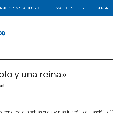
ARIO Y REVISTA DEUSTO
TEMAS DE INTERÉS
PRENSA D
blo y una reina»
ent
ocen o me lean sabrán que soy más francófilo que anglófilo. M