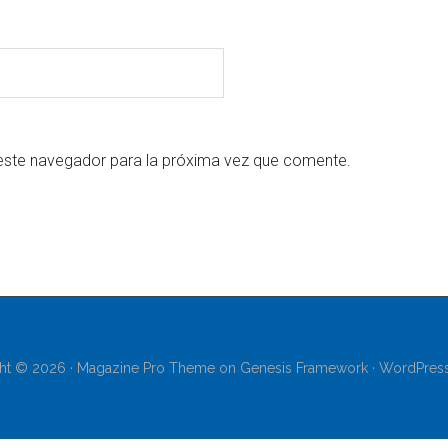
este navegador para la próxima vez que comente.
ht © 2026 ·
Magazine Pro Theme
on
Genesis Framework
·
WordPres