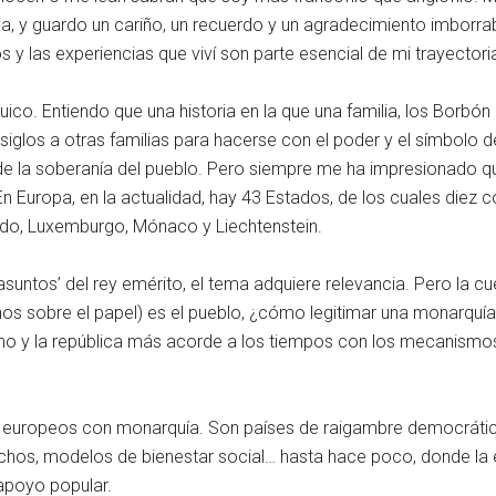
a, y guardo un cariño, un recuerdo y un agradecimiento imborra
 y las experiencias que viví son parte esencial de mi trayectoria 
co. Entiendo que una historia en la que una familia, los Borbón
iglos a otras familias para hacerse con el poder y el símbolo de
n de la soberanía del pueblo. Pero siempre me ha impresionad
 Europa, en la actualidad, hay 43 Estados, de los cuales diez c
ido, Luxemburgo, Mónaco y Liechtenstein.
ntos’ del rey emérito, el tema adquiere relevancia. Pero la cuest
os sobre el papel) es el pueblo, ¿cómo legitimar una monarquía 
mo y la república más acorde a los tiempos con los mecanismos
dos europeos con monarquía. Son países de raigambre democrática
muchos, modelos de bienestar social… hasta hace poco, donde l
apoyo popular.