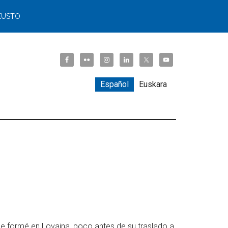
EUSTO
Español
Euskara
e formé en Lovaina, poco antes de su traslado a