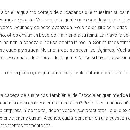
evisión el larguísimo cortejo de ciudadanos que muestran su cariñ
gico muy relevante. Veo a mucha gente adolescente y mucho jove
yores. Adultas y de edad avanzada. Pero no en silla de ruedas
pecho, otros envían un beso con la mano a su reina. La mayoría 
as inclinan la cabeza e incluso doblan la rodilla. Son muchos ta
 se cuadra y saluda. No uno ni dos se secan las lágrimas. Much
lo se escucha el deambular de la gente. No sé si hay un caso simi
de un pueblo, de gran parte del pueblo británico con la reina Is
la cabeza de sus reinos, también el de Escocia en gran medida i
uencia de la gran cobertura mediática? Pero hace muchos años
una empresa. Y como tal, deben vender sus productos, lo que exig
entretener y gustar. Algunos, quizá, pensaran en una cuestión d
es momentos tormentosos.