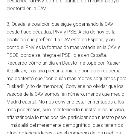
desbancar al PNV, como el partido con mayor apoyo
electoral en la CAV.
3. Queda la coalición que sigue gobernando la CAV
desde hace décadas, PNV y PSE. A día de hoy es la
coalición que prefiero. La CAV está en España, y así
como el PNV es la formación más votada en la CAV, el
PSOE, donde se integra el PSE, lo es en España.
Recuerdo cómo un día en Deusto me topé con Xabier
Arzalluz y, tras una pregunta mía de con quién gobernar,
me contestó que “con quién más réditos saquemos para
Euskadi” (cito de memoria). Conviene no olvidar que los
vascos de la CAV somos, en número, menos que medio
Madrid capital. No nos conviene estar enfrentados a los
más poderosos, sino manteniendo nuestra idiosincrasia,
afianzándola lo más posible, participar con nuestro peso
– más allá del meramente demográfico, pues tenemos
otras potencialidades -, en el comercio de los pueblos