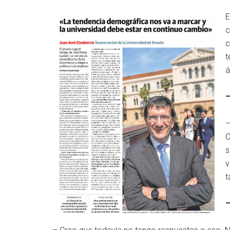
E
c
c
t
á
–
–
C
s
v
t
–