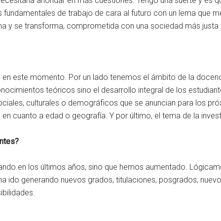
Necesitaría ahondar en más cuestiones. Tengo una suerte y es
as fundamentales de trabajo de cara al futuro con un lema que 
a y se transforma, comprometida con una sociedad más justa y
ves en este momento. Por un lado tenemos el ámbito de la doce
onocimientos teóricos sino el desarrollo integral de los estudia
sociales, culturales o demográficos que se anuncian para los pró
en cuanto a edad o geografía. Y por último, el tema de la inves
antes?
jando en los últimos años, sino que hemos aumentado. Lógicam
a ido generando nuevos grados, titulaciones, posgrados, nuevos
bilidades.