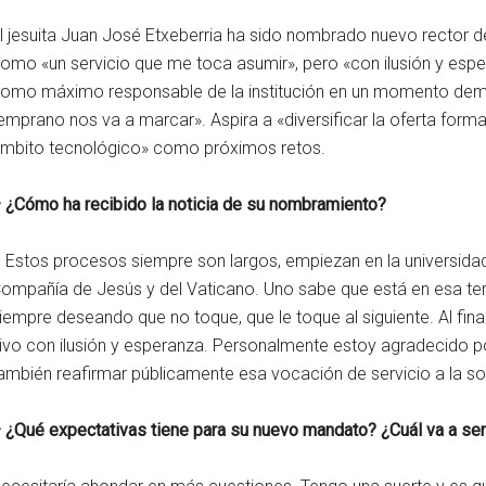
l jesuita Juan José Etxeberria ha sido nombrado nuevo rector de
omo «un servicio que me toca asumir», pero «con ilusión y espe
omo máximo responsable de la institución en un momento dem
emprano nos va a marcar». Aspira a «diversificar la oferta forma
mbito tecnológico» como próximos retos.
 ¿Cómo ha recibido la noticia de su nombramiento?
 Estos procesos siempre son largos, empiezan en la universidad,
ompañía de Jesús y del Vaticano. Uno sabe que está en esa ter
iempre deseando que no toque, que le toque al siguiente. Al fin
ivo con ilusión y esperanza. Personalmente estoy agradecido p
ambién reafirmar públicamente esa vocación de servicio a la s
 ¿Qué expectativas tiene para su nuevo mandato? ¿Cuál va a ser