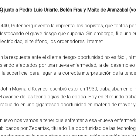
) junto a Pedro Luis Uriarte, Belén Frau y Maite de Aranzabal (v
440, Gutenberg inventó la imprenta, los copistas, que tantos perg
destacando el grave riesgo que suponía. Sin embargo, fue una e
electricidad, el teléfono, los ordenadores, internet…
n la respuesta ante el dilema riesgo-oportunidad no es fácil, n
 siendo afectados por una nueva enfermedad, la del desempleo
 superficie, para llegar a la correcta interpretación de la tend
 John Maynard Keynes, escribió esto, en 1930, trabajaban en el
el avance de las tecnologías de la época. Hoy en el mundo trabaj
a traducido en una gigantesca oportunidad en materia de mayor 
 nuevo nos vamos a tener que enfrentar a esa «nueva enferme
ublicados por Zedarriak, titulado ‘La oportunidad de las tecnolo