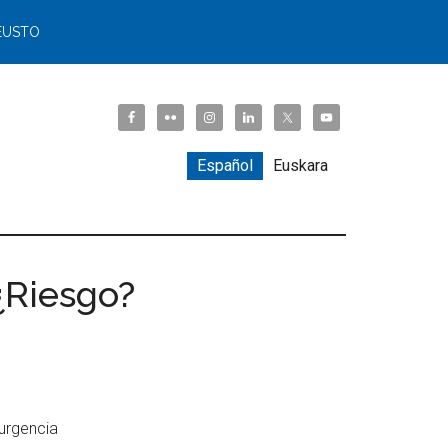
EUSTO
Español
Euskara
¿Riesgo?
 urgencia