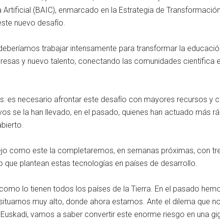
Artificial (BAIC), enmarcado en la Estrategia de Transformación
 este nuevo desafío.
eberíamos trabajar intensamente para transformar la educación
presas y nuevo talento, conectando las comunidades científica 
es necesario afrontar este desafío con mayores recursos y con
vos se la han llevado, en el pasado, quienes han actuado más rá
bierto.
o como este la completaremos, en semanas próximas, con tres n
o que plantean estas tecnologías en países de desarrollo.
como lo tienen todos los países de la Tierra. En el pasado he
 situarnos muy alto, donde ahora estamos. Ante el dilema que no
Euskadi, vamos a saber convertir este enorme riesgo en una g