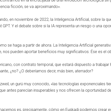
ncontramos en la encrucijada de una revolución tecnológica sin 
iencia ficción, se va aproximando».
do, en noviembre de 2022, la Inteligencia Artificial, sobre la 
at GPT. Y el debate sobre si la IA representa un riesgo o una o
se haga a partir de ahora. La Inteligencia Artificial generativ
e, nos pueden aportar beneficios muy significativos. Ése es el ob
ricano, con contrato temporal, que estará dispuesto a trabajar 
ionante, ¿no? ¿O deberíamos decir, más bien, aterrador?
il, un gurú muy conocido, «las tecnologías exponenciales tien
ue antes parecían insuperables y nos ofrecen la oportunidad de
e hacernos es, precisamente, cómo en Euskadi podemos crear 