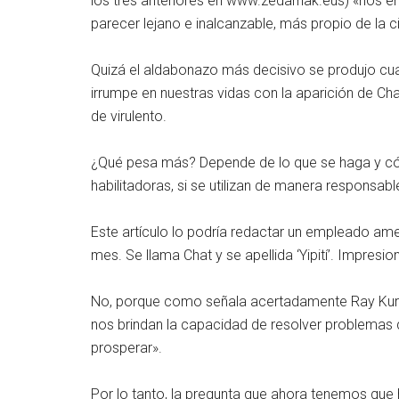
los tres anteriores en www.zedarriak.eus) «nos e
parecer lejano e inalcanzable, más propio de la c
Quizá el aldabonazo más decisivo se produjo cuan
irrumpe en nuestras vidas con la aparición de Ch
de virulento.
¿Qué pesa más? Depende de lo que se haga y cómo 
habilitadoras, si se utilizan de manera responsabl
Este artículo lo podría redactar un empleado ame
mes. Se llama Chat y se apellida ‘Yipití’. Impres
No, porque como señala acertadamente Ray Kurzwe
nos brindan la capacidad de resolver problemas q
prosperar».
Por lo tanto, la pregunta que ahora tenemos qu