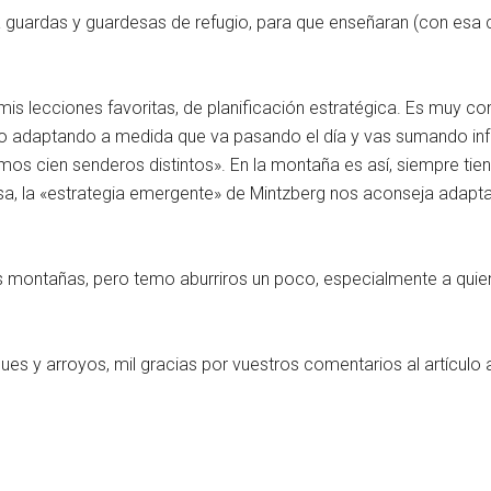
guardas y guardesas de refugio, para que enseñaran (con esa c
mis lecciones favoritas, de planificación estratégica. Es muy c
rlo adaptando a medida que va pasando el día y vas sumando in
os cien senderos distintos». En la montaña es así, siempre tie
resa, la «estrategia emergente» de Mintzberg nos aconseja adapt
das montañas, pero temo aburriros un poco, especialmente a quie
s y arroyos, mil gracias por vuestros comentarios al artículo a