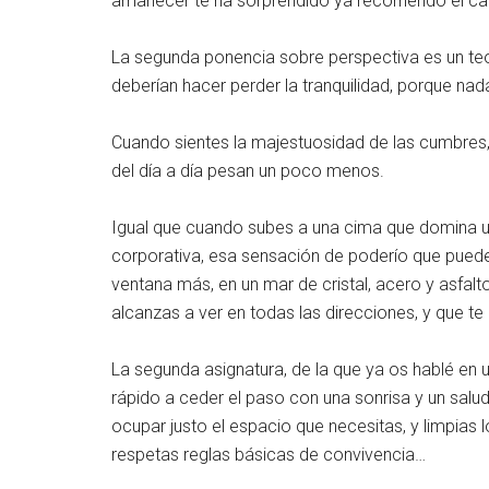
amanecer te ha sorprendido ya recorriendo el c
La segunda ponencia sobre perspectiva es un teo
deberían hacer perder la tranquilidad, porque na
Cuando sientes la majestuosidad de las cumbres, 
del día a día pesan un poco menos.
Igual que cuando subes a una cima que domina una 
corporativa, esa sensación de poderío que pued
ventana más, en un mar de cristal, acero y asfalt
alcanzas a ver en todas las direcciones, y que t
La segunda asignatura, de la que ya os hablé en u
rápido a ceder el paso con una sonrisa y un salu
ocupar justo el espacio que necesitas, y limpias
respetas reglas básicas de convivencia…