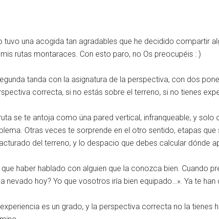
ulo tuvo una acogida tan agradables que he decidido compartir a
mis rutas montaraces. Con esto paro, no Os preocupéis : )
gunda tanda con la asignatura de la perspectiva, con dos pone
spectiva correcta, si no estás sobre el terreno, si no tienes expe
ruta se te antoja como úna pared vertical, infranqueable, y solo
blema. Otras veces te sorprende en el otro sentido, etapas que 
racturado del terreno, y lo despacio que debes calcular dónde a
 que haber hablado con alguien que la conozca bien. Cuando pre
 ha nevado hoy? Yo que vosotros iría bien equipado…». Ya te han
periencia es un grado, y la perspectiva correcta no la tienes h