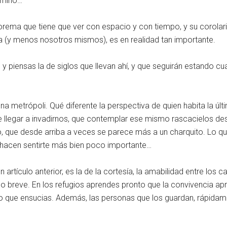
amino…
rema que tiene que ver con espacio y con tiempo, y su corolari
da (y menos nosotros mismos), es en realidad tan importante.
y piensas la de siglos que llevan ahí, y que seguirán estando 
metrópoli. Qué diferente la perspectiva de quien habita la últim
e llegar a invadirnos, que contemplar ese mismo rascacielos d
o, que desde arriba a veces se parece más a un charquito. Lo que
e hacen sentirte más bien poco importante…
n artículo anterior, es la de la cortesía, la amabilidad entre lo
do breve. En los refugios aprendes pronto que la convivencia a
 lo que ensucias. Además, las personas que los guardan, rápidam