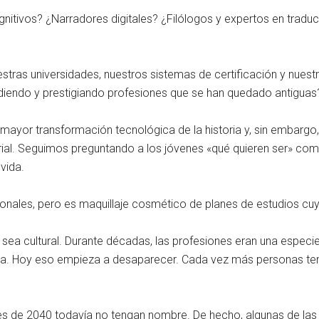
itivos? ¿Narradores digitales? ¿Filólogos y expertos en traduc
stras universidades, nuestros sistemas de certificación y nues
diendo y prestigiando profesiones que se han quedado antiguas
mayor transformación tecnológica de la historia y, sin embargo
rial. Seguimos preguntando a los jóvenes «qué quieren ser» como
vida.
icionales, pero es maquillaje cosmético de planes de estudios 
 sea cultural. Durante décadas, las profesiones eran una especi
da. Hoy eso empieza a desaparecer. Cada vez más personas tend
s de 2040 todavía no tengan nombre. De hecho, algunas de las 