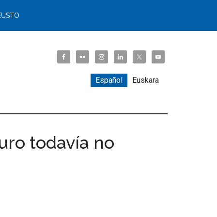
EUSTO
Español
Euskara
uro todavía no