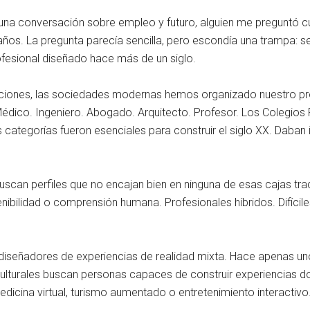
una conversación sobre empleo y futuro, alguien me preguntó 
años. La pregunta parecía sencilla, pero escondía una trampa: se
fesional diseñado hace más de un siglo.
ciones, las sociedades modernas hemos organizado nuestro pr
édico. Ingeniero. Abogado. Arquitecto. Profesor. Los Colegios 
s categorías fueron esenciales para construir el siglo XX. Daban 
buscan perfiles que no encajan bien en ninguna de esas cajas t
nibilidad o comprensión humana. Profesionales híbridos. Difíciles 
diseñadores de experiencias de realidad mixta. Hace apenas unos
ulturales buscan personas capaces de construir experiencias don
edicina virtual, turismo aumentado o entretenimiento interactivo