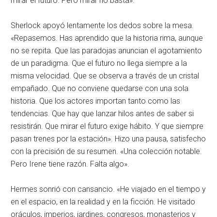
mirar el futuro
. Pero mirar no basta»
.
Sherlock apoyó lentamente los dedos sobre la mesa
.
«Repasemos
. Has aprendido que la historia rima, aunque
no se repita
. Que las paradojas anuncian el agotamiento
de un paradigma
. Que el futuro no llega siempre a la
misma velocidad
. Que se observa a través de un cristal
empañado
. Que no conviene quedarse con una sola
historia
. Que los actores importan tanto como las
tendencias
. Que hay que lanzar hilos antes de saber si
resistirán
. Que mirar el futuro exige hábito
. Y que siempre
pasan trenes por la estación»
. Hizo una pausa, satisfecho
con la precisión de su resumen
. «Una colección notable
.
Pero Irene tiene razón
. Falta algo»
.
Hermes sonrió con cansancio
. «He viajado en el tiempo y
en el espacio, en la realidad y en la ficción
. He visitado
oráculos, imperios, jardines, congresos, monasterios y