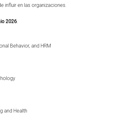
 influir en las organizaciones.
nio 2026
.
ional Behavior, and HRM
chology
g and Health