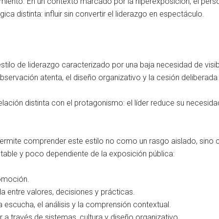
miento. En un contexto marcado por la hiperexposición, el pers
gica distinta: influir sin convertir el liderazgo en espectáculo.
stilo de liderazgo caracterizado por una baja necesidad de visib
observación atenta, el diseño organizativo y la cesión deliberad
lación distinta con el protagonismo: el líder reduce su necesida
 permite comprender este estilo no como un rasgo aislado, si
stable y poco dependiente de la exposición pública:
romoción.
da entre valores, decisiones y prácticas.
a escucha, el análisis y la comprensión contextual.
 a través de sistemas, cultura y diseño organizativo.