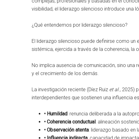
complejas, profesionales y basadas en el conoci
visibilidad, el liderazgo silencioso introduce una ló
¿Qué entendemos por liderazgo silencioso?
El liderazgo silencioso puede definirse como un e
sistémica, ejercida a través de la coherencia, la 
No implica ausencia de comunicación, sino una re
y el crecimiento de los demás.
La investigación reciente (Díez Ruiz
et al
., 2025)
interdependientes que sostienen una influencia e
•
Humildad
: renuncia deliberada a la autop
•
Coherencia conductual
: alineación sosteni
•
Observación atenta
: liderazgo basado en l
•
Influencia indirecta
: capacidad de impactar